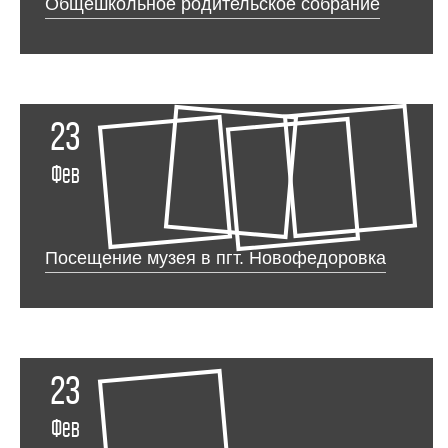
Общешкольное родительское собрание
23
Фев
Посещение музея в пгт. Новофедоровка
23
Фев