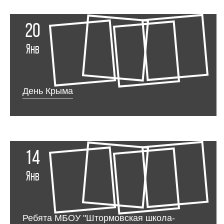
20
Янв
День Крыма
14
Янв
Ребята МБОУ "Штормовская школа-