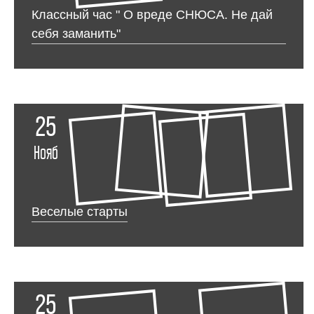
Классный час " О вреде СНЮСА. Не дай
себя заманить"
25
Нояб
Веселые старты
25