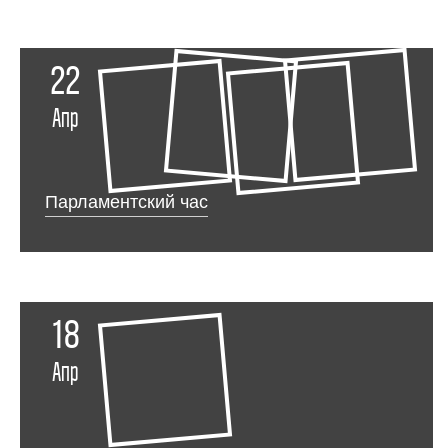
22
Апр
Парламентский час
18
Апр