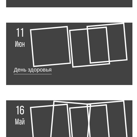
11
Июн
День здоровья
16
Май