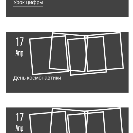
Урок цифры
17
Апр
День космонавтики
17
Апр