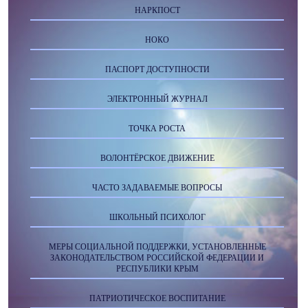
НАРКПОСТ
НОКО
ПАСПОРТ ДОСТУПНОСТИ
ЭЛЕКТРОННЫЙ ЖУРНАЛ
ТОЧКА РОСТА
ВОЛОНТЁРСКОЕ ДВИЖЕНИЕ
ЧАСТО ЗАДАВАЕМЫЕ ВОПРОСЫ
ШКОЛЬНЫЙ ПСИХОЛОГ
МЕРЫ СОЦИАЛЬНОЙ ПОДДЕРЖКИ, УСТАНОВЛЕННЫЕ
ЗАКОНОДАТЕЛЬСТВОМ РОССИЙСКОЙ ФЕДЕРАЦИИ И
РЕСПУБЛИКИ КРЫМ
ПАТРИОТИЧЕСКОЕ ВОСПИТАНИЕ