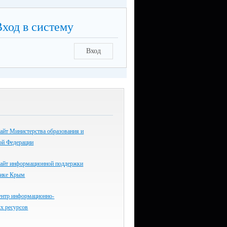
Вход в систему
Вход
айт Министерства образования и
ой Федерации
айт информационной поддержки
лике Крым
ентр информационно-
х ресурсов