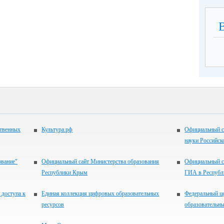
ственных
Культура.рф
Официальный с
науки Российск
ование"
Официальный сайт Министерства образования
Официальный с
Республики Крым
ГИА в Респуб
 доступа к
Единая коллекция цифровых образовательных
Федеральный ц
ресурсов
образовательны