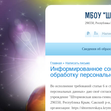
МБОУ "
296550, Республика 
Напи
Сведения об образ
Главная
»
Написать письмо
Информированное сог
обработку персональн
Во исполнение требований статьи 6 и с
персональных данных» даю своё согла
учреждение "Штормовская школа-гимна
296550, Республика Крым, Сакский р-н,
организации: https://shtormovskaya.kry