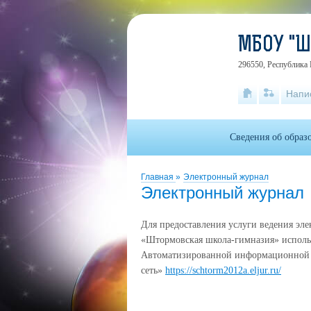
МБОУ "
296550, Республика 
Напи
Сведения об образ
Главная
»
Электронный журнал
Электронный журнал
Для предоставления услуги ведения эл
«Штормовская школа-гимназия» исполь
Автоматизированной информационной с
сеть»
https://schtorm2012a.eljur.ru/