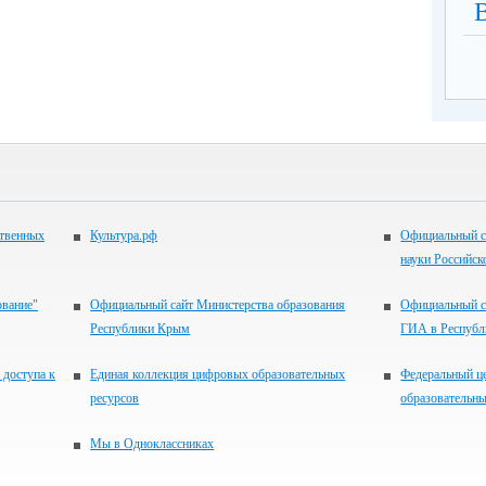
ственных
Культура.рф
Официальный с
науки Российск
ование"
Официальный сайт Министерства образования
Официальный с
Республики Крым
ГИА в Респуб
 доступа к
Единая коллекция цифровых образовательных
Федеральный ц
ресурсов
образовательны
Мы в Одноклассниках