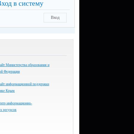
Вход в систему
Вход
айт Министерства образования и
ой Федерации
айт информационной поддержки
лике Крым
ентр информационно-
х ресурсов