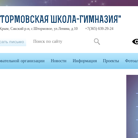
ШТОРМОВСКАЯ ШКОЛА-ГИМНАЗИЯ"
Крым, Сакский р-н, с.Штормовое, ул.Ленина, д.10
+7(365) 639-29-24
сать письмо
овательной организации
Новости
Информация
Проекты
Фотоа