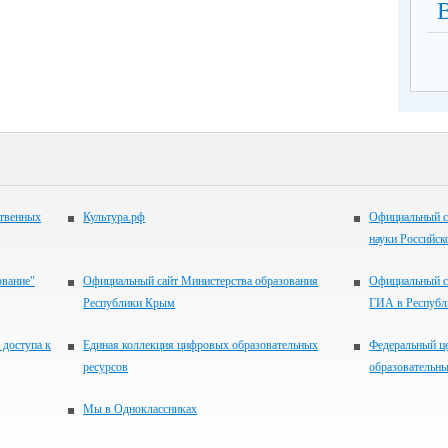
ственных
Культура.рф
Официальный с
науки Российск
ование"
Официальный сайт Министерства образования
Официальный с
Республики Крым
ГИА в Респуб
 доступа к
Единая коллекция цифровых образовательных
Федеральный ц
ресурсов
образовательны
Мы в Одноклассниках