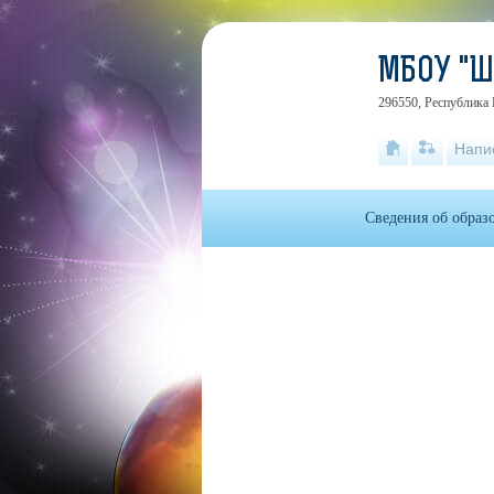
МБОУ "
296550, Республика 
Напи
Сведения об образ