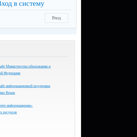
Вход в систему
Вход
айт Министерства образования и
ой Федерации
айт информационной поддержки
лике Крым
ентр информационно-
х ресурсов