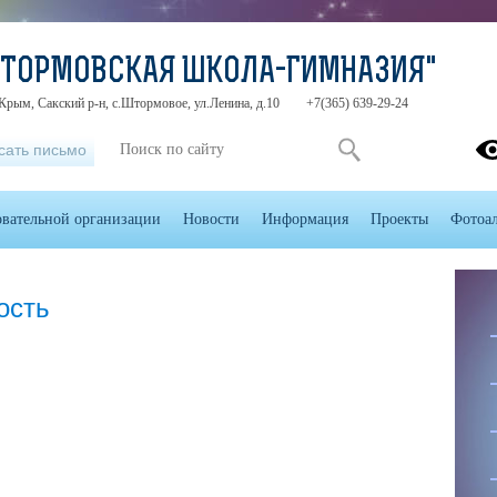
ШТОРМОВСКАЯ ШКОЛА-ГИМНАЗИЯ"
Крым, Сакский р-н, с.Штормовое, ул.Ленина, д.10
+7(365) 639-29-24
сать письмо
овательной организации
Новости
Информация
Проекты
Фотоа
ость