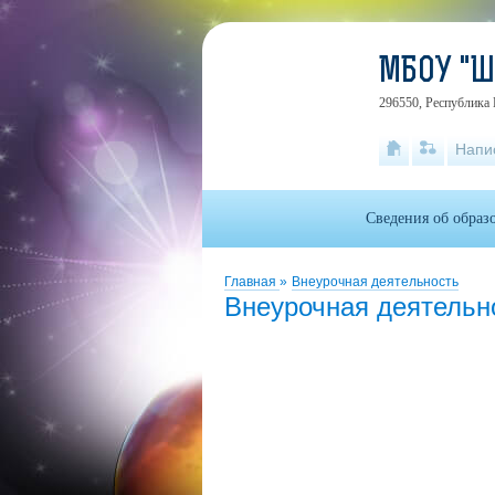
МБОУ "
296550, Республика 
Напи
Сведения об образ
Главная
»
Внеурочная деятельность
Внеурочная деятельн