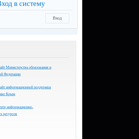
Вход в систему
Вход
айт Министерства образования и
ой Федерации
айт информационной поддержки
лике Крым
ентр информационно-
х ресурсов