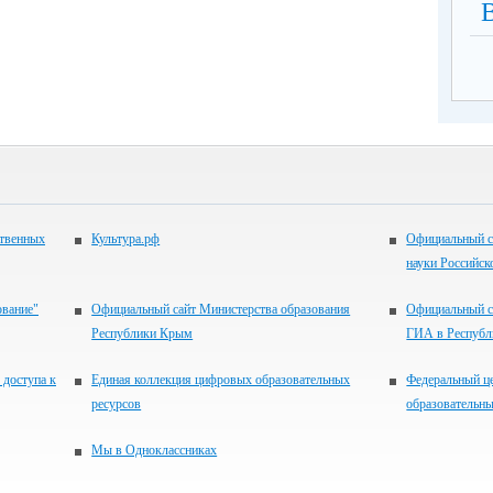
ственных
Культура.рф
Официальный с
науки Российск
ование"
Официальный сайт Министерства образования
Официальный с
Республики Крым
ГИА в Респуб
 доступа к
Единая коллекция цифровых образовательных
Федеральный ц
ресурсов
образовательны
Мы в Одноклассниках