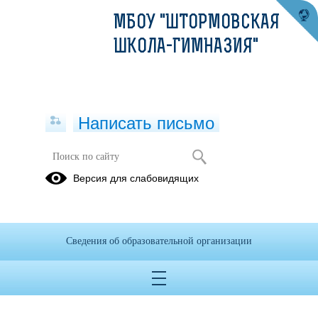
МБОУ "ШТОРМОВСКАЯ
ШКОЛА-ГИМНАЗИЯ"
Написать письмо
Стипендии и иные виды
Версия для слабовидящих
материальной поддержки
Свидетельство о назначении стипендии Государственного
Совета Республики Крым.pdf
(скачать)
(посмотреть)
Сведения об образовательной организации
Свидетельство о назначении стипендии.pdf
(скачать)
(посмотреть)