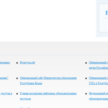
ственных
Культура.рф
Официальный с
науки Российск
ование"
Официальный сайт Министерства образования
Официальный с
Республики Крым
ГИА в Респуб
 доступа к
Единая коллекция цифровых образовательных
Федеральный ц
ресурсов
образовательны