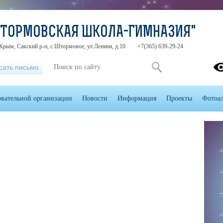
ШТОРМОВСКАЯ ШКОЛА-ГИМНАЗИЯ"
Крым, Сакский р-н, с.Штормовое, ул.Ленина, д.10
+7(365) 639-29-24
сать письмо
овательной организации
Новости
Информация
Проекты
Фотоа