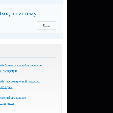
Вход в систему
Вход
айт Министерства образования и
ой Федерации
айт информационной поддержки
лике Крым
ентр информационно-
х ресурсов