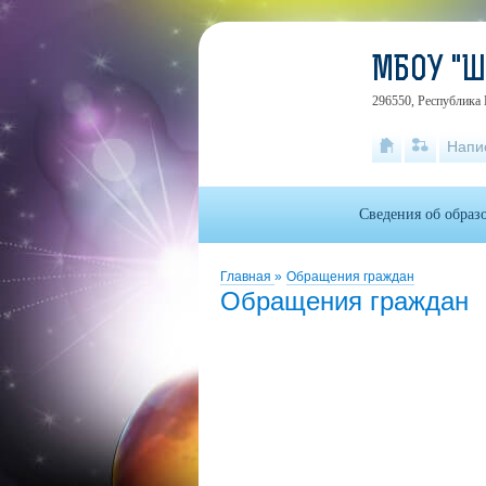
МБОУ "
296550, Республика 
Напи
Сведения об образ
Главная
»
Обращения граждан
Обращения граждан