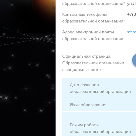
образовательной организации*
ул.Л
Контактные телефоны
+7(3
образовательной организации*
Адрес электронной почты
scho
образовательной организации
Официальная страница
Образовательной организации
в социальных сетях
Дата создания
образовательной организации
Язык образования
Режим работы
образовательной организации