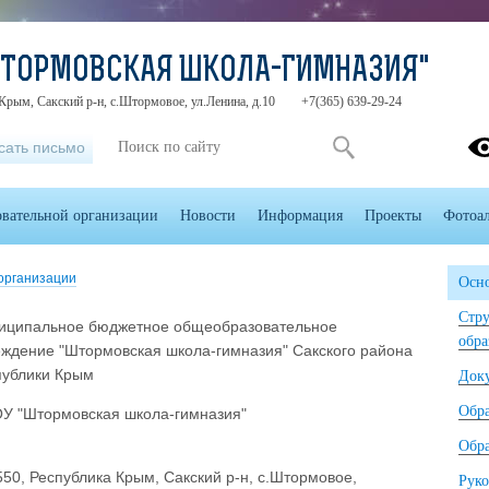
ШТОРМОВСКАЯ ШКОЛА-ГИМНАЗИЯ"
Крым, Сакский р-н, с.Штормовое, ул.Ленина, д.10
+7(365) 639-29-24
сать письмо
овательной организации
Новости
Информация
Проекты
Фотоа
организации
Осно
Стру
иципальное бюджетное общеобразовательное
обра
еждение "Штормовская школа-гимназия" Сакского района
публики Крым
Док
Обр
У "Штормовская школа-гимназия"
Обра
50, Республика Крым, Сакский р-н, с.Штормовое,
Руко