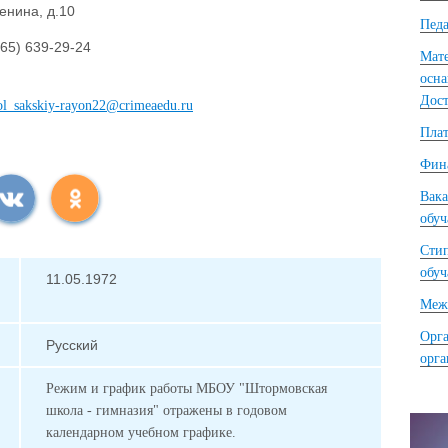
енина, д.10
Педа
65) 639-29-24
Мате
осна
Дост
ol_sakskiy-rayon22@crimeaedu.ru
Плат
Фина
Вака
обу
Сти
обу
11.05.1972
Межд
Орга
Русский
орг
Режим и график работы МБОУ "Штормовская
школа - гимназия" отражены в годовом
календарном учебном графике.