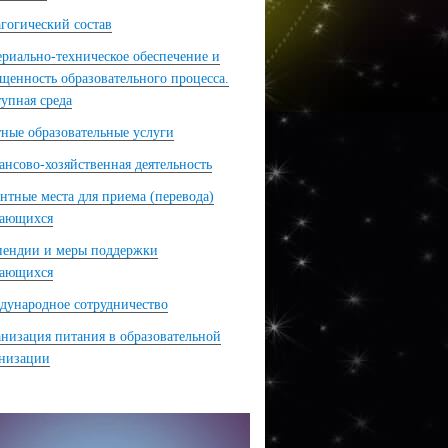
гогический состав
риально-техническое обеспечение и
щенность образовательного процесса.
упная среда
ные образовательные услуги
нсово-хозяйственная деятельность
нтные места для приема (перевода)
чающихся
пендии и меры поддержки
чающихся
ународное сотрудничество
низация питания в образовательной
анизации