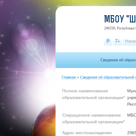
МБОУ "
296550, Республика 
Напи
Сведения об образ
Главная
»
Сведения об образовательной 
Полное наименование
Мун
образовательной организации*
учр
Рес
Сокращенное наименование
МБО
образовательной организации*
Адрес местонахождения
2965