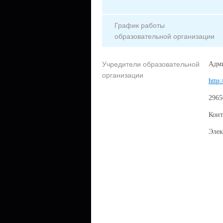
График работы
образовательной организации
Учредители образовательной
Адми
организации
http:
2965
Конт
Элек