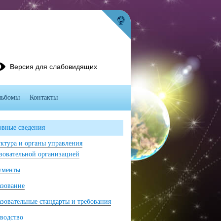
Версия для слабовидящих
льбомы
Контакты
вные сведения
ктура и органы управления
зовательной организацией
ументы
азование
зовательные стандарты и требования
водство