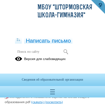
МБОУ "ШТОРМОВСКАЯ
ШКОЛА-ГИМНАЗИЯ"
Написать письмо
ВСОКО
Версия для слабовидящих
Аналитические
График
материалы
оценочных
ВСОКО
процедур
Сведения об образовательной организации
Положение ВШК.pdf
(скачать)
(посмотреть)
Методология и показатели оценки качества общего
образования.pdf
(скачать)
(посмотреть)