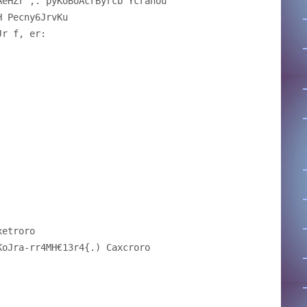
KAeHZr
,. pyKoBoAcrByrcb Ycranou
H Pecny6JrvKu
Jr f, er:
xetroro
KoJra-rr4MH€13r4{.) Caxcroro