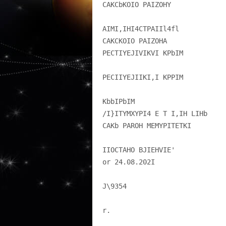
CAKCbKOIO PAIZOHY
AIMI,IHI4CTPAIIl4fl
CAKCKOIO PAIZOHA
PECTIYEJIVIKVI KPbIM
PECIIYEJIIKI,I KPPIM
KbbIPbIM
/I}ITYMXYPI4 E T I,IH LIHb
CAKb PAROH MEMYPITETKI
IIOCTAHO BJIEHVIE'
or 24.08.202I
J\9354
r.