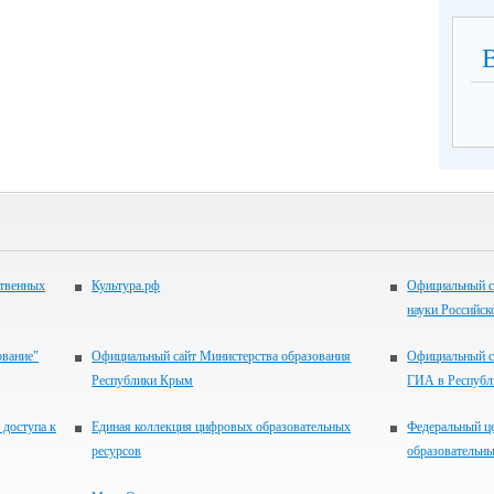
ственных
Культура.рф
Официальный с
науки Российск
ование"
Официальный сайт Министерства образования
Официальный с
Республики Крым
ГИА в Респуб
 доступа к
Единая коллекция цифровых образовательных
Федеральный ц
ресурсов
образовательны