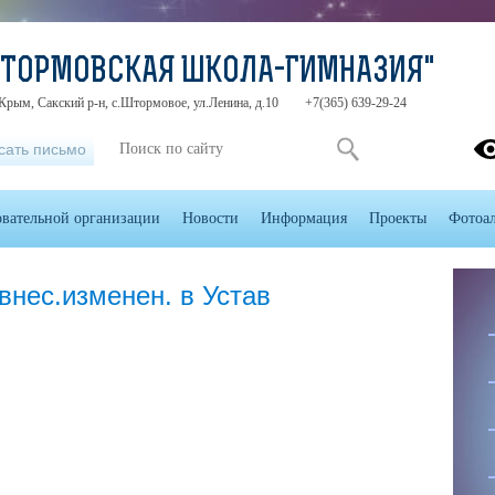
ШТОРМОВСКАЯ ШКОЛА-ГИМНАЗИЯ"
Крым, Сакский р-н, с.Штормовое, ул.Ленина, д.10
+7(365) 639-29-24
сать письмо
овательной организации
Новости
Информация
Проекты
Фотоа
ес.изменен. в Устав