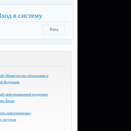
Вход в систему
Вход
айт Министерства образования и
ой Федерации
айт информационной поддержки
лике Крым
ентр информационно-
х ресурсов