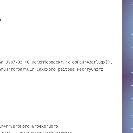
n
Aa J\b7-O3 (O HeKoMMepqecKr,rx opFaHr43arluqx)),
AMuHrrcrpar\uLr Caxcxoro paitoua Pecrry6nzrz
lr4rr€urbHoro 6ro4xeruoro