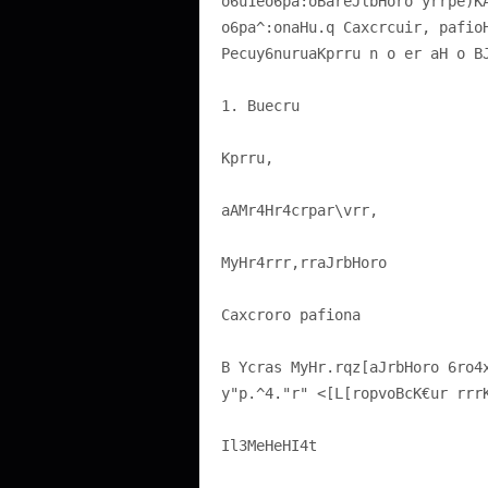
o6u1eo6pa:oBareJlbHoro yrrpe)
o6pa^:onaHu.q Caxcrcuir, pafio
Pecuy6nuruaKprru n o er aH o B
1. Buecru
Kprru,
aAMr4Hr4crpar\vrr,
MyHr4rrr,rraJrbHoro
Caxcroro pafiona
B Ycras MyHr.rqz[aJrbHoro 6ro4
y"p.^4."r" <[L[ropvoBcK€ur rrr
Il3MeHeHI4t