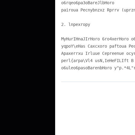
o6rqeo6pa3oBareJlbHoro
pairoua Pecnybnzxz Rprrv (uprz
2. lnpexropy
MyHurIHnaJIrHoro 6ro4xerHoro o
yqpoY\eHas
Caxcxoro paftoua Pe
Apaxerrxu Irluue Cepreenue ocy
perl{arpa\Vl4 usN,IeHeFILIft B
o6uleo6pasoBarenbHoro y"p.*4L"