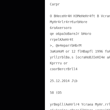
Carpr
O BHeceHr4H H3MeHeHr4ft B Vcra
MyHr4rlr4rr€urbHore
6roAxersoro
qe o6pa3oBareJr bHoro
>, @e4eparrbHbrM
3aKoHoM or 12 flHBapfl 1996 fo
yrllzrblBa.s [ocraHoBJIeHI4e a
Kprrru or
coorBercrBrll4
25.12.2014 J\b
58 (O5
yrBepll(AeHrlr4 Ycraea MyHr.rr