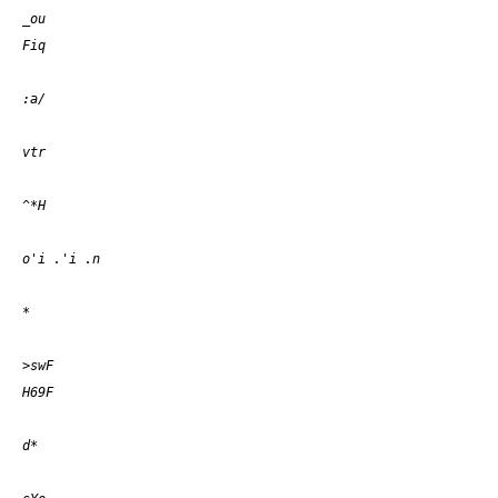
_ou
Fiq
:a/
vtr
^*H
o'i .'i .n
*
>swF
H69F
d*