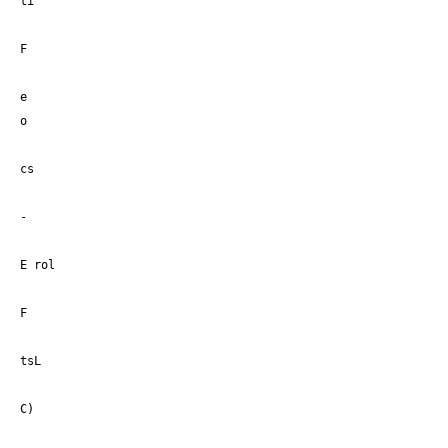
ti
F
e
o
cs
-
E rol
F
tsL
C)