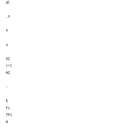
dl
.Y
Y
v
XI
(!l
HI
-
E
Fi
TF{
H