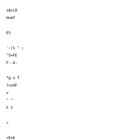
sAccO
H=mf
ES
':)s ^ ;
^S=FE
F--4-
*g u f
?=z4F
v
^ ^
F Y
<
>Enk