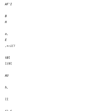
AF'I
B
H
o,
,=:i(!
tBl
l(9l
AU
h,
ll