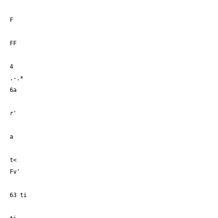
F
FF
4
.-.*
6a
r'
a
t<
Fv'
63 ti