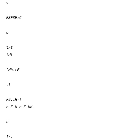
v
E3E3Ei€
o
tFt
tHl
^HhirF
,t
F9.iH-f
o.E H o E Hd-
o
Ir
,