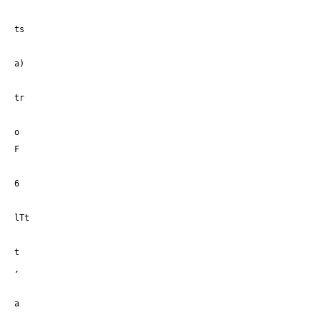
ts
a)
tr
o
F
6
lTt
t
,
a