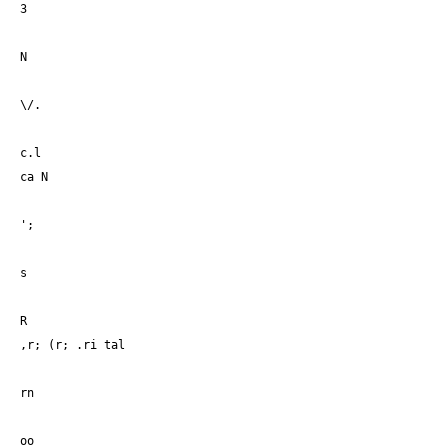
3
N
\/.
c.l
ca N
';
s
R
,r; (r; .ri tal
rn
oo