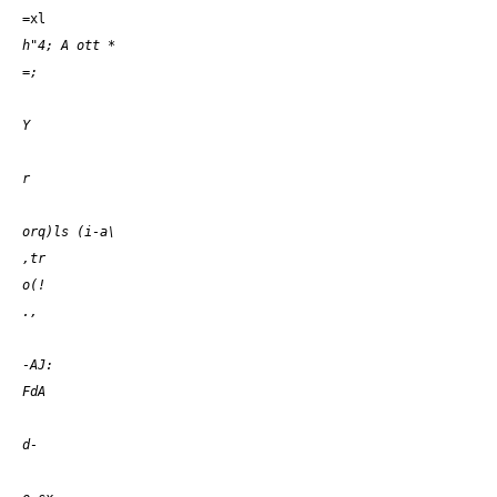
=xl
h"4; A ott *
=;
Y
r
,tr
o(!
.,
-AJ:
FdA
d-