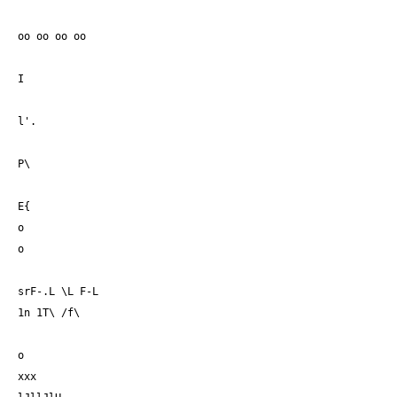
oo oo oo oo
I
l'.
P\
E{
o
o
srF-.L \L F-L
1n 1T\ /f\
o
xxx