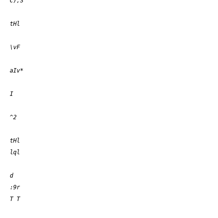
C),S
tHl
\vF
aIv*
I
^2
tHl
lql
d
:9r
T T