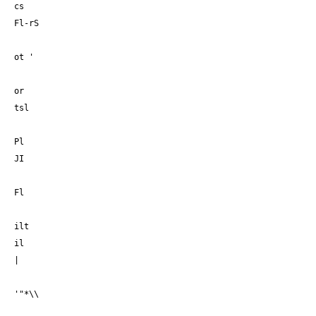
cs
Fl-rS
ot '
or
tsl
Pl
JI
Fl
ilt
il
|
'"*\
\