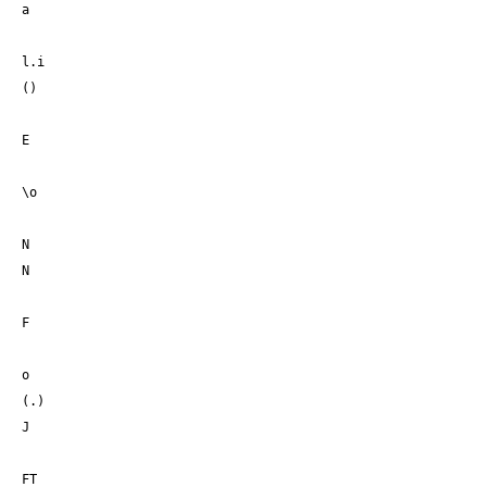
a
l.i
()
E
\o
N
N
F
o
(.)
J
FT