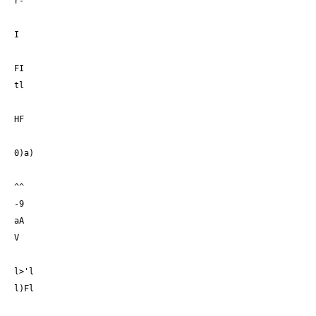
r-
I
FI
tl
HF
0)a)
^^
-9
aA
V
l>'l
l)Fl