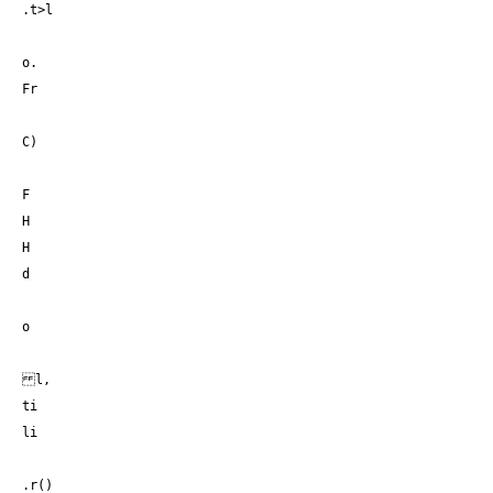
.t>l
o.
Fr
C)
F
H
H
d
o
l,
ti
li
.r()