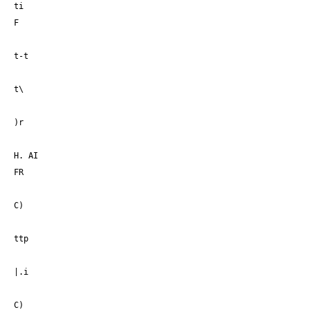
ti
F
t-t
t\
)r
H. AI
FR
C)
ttp
|.i
C)