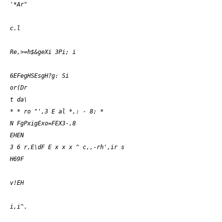
'*Ar"
c.l
Re,>=h$&geXi 3Pi; i
6EFegHSEsgH?g: Si
or(Dr
t da\
* * ro "',3 E al *,: - 8; *
N FgPxigExo=FEX3-,8
EHEN
3 6 r,E\dF E x x x ^ c,,-rh',ir s
H69F
v!EH
i,i^.