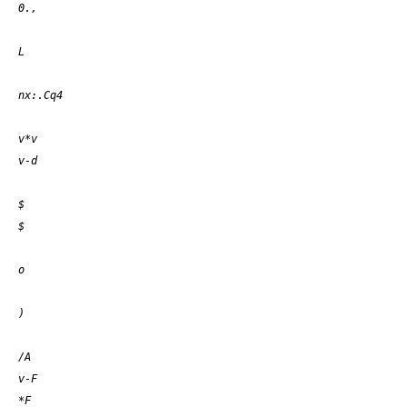
0.,
L
nx:
.Cq4
v*v
v-d
$
$
o
)
/A
v-F
*F