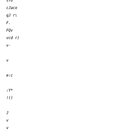
sYo
cJaco
qJ r\
F.
FQv
vcd r)
v-
v
e:c
:Y*
!()
J
v
v