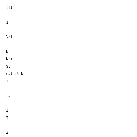
(!l
1
\ol
N
Nri
$l
cat .\lN
I
ta
I
I
2