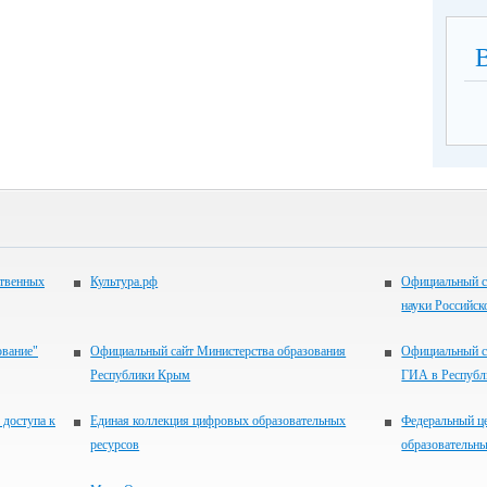
ственных
Культура.рф
Официальный с
науки Российск
ование"
Официальный сайт Министерства образования
Официальный с
Республики Крым
ГИА в Респуб
 доступа к
Единая коллекция цифровых образовательных
Федеральный ц
ресурсов
образовательны