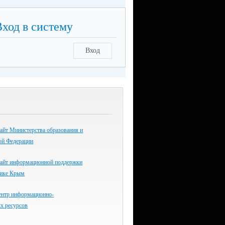
Вход в систему
Вход
айт Министерства образования и
ой Федерации
айт информационной поддержки
лике Крым
ентр информационно-
х ресурсов