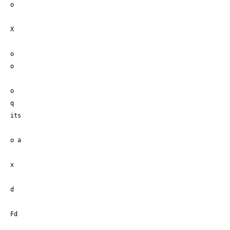
o
X
o
o
o
q
its
o a
x
d
Fd