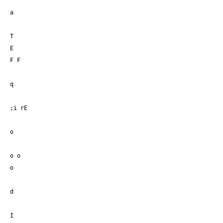
a
T
E
F F
q
;i rE
o
o o
o
d
I