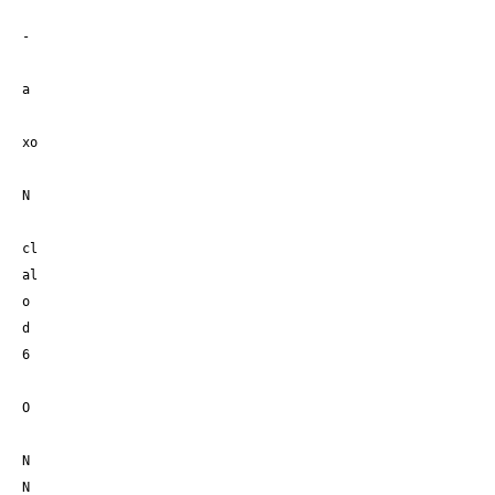
-
a
xo
N
cl
al
o
d
6
O
N
N