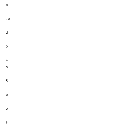
o
,o
d
o
+
o
5
o
o
F