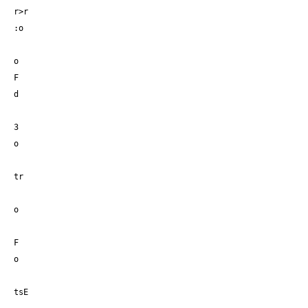
r>r
:o
o
F
d
3
o
tr
o
F
o
tsE