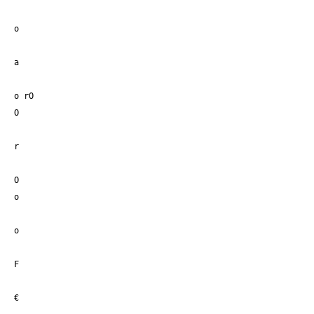
o
a
o rO
O
r
O
o
o
F
€