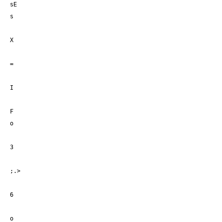
sE
s
X
=
I
F
o
3
;.>
6
o