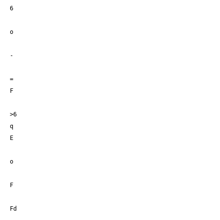
6
o
-
=
F
>6
q
E
o
F
Fd