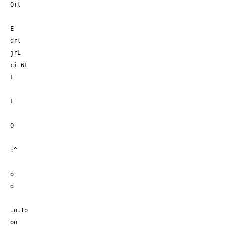
O+l
E
drl
jrL
ci 6t
F
F
O
:^
o
d
.o.I
o
oo