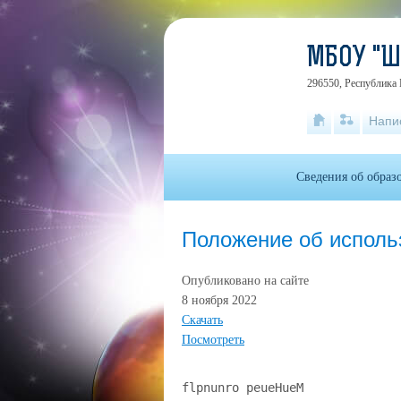
МБОУ "
296550, Республика 
Напи
Сведения об образ
Положение об исполь
Опубликовано на сайте
8 ноября 2022
Скачать
Посмотреть
flpnunro peueHueM