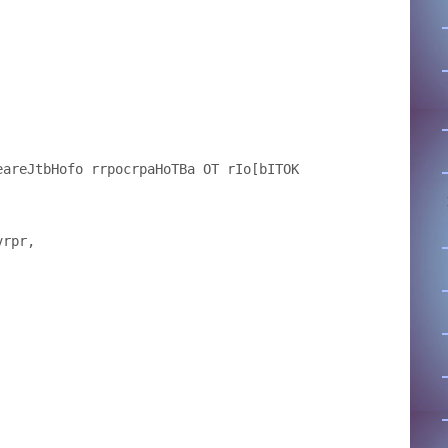
eareJtbHofo rrpocrpaHoTBa OT rIo[bITOK
vrpr,