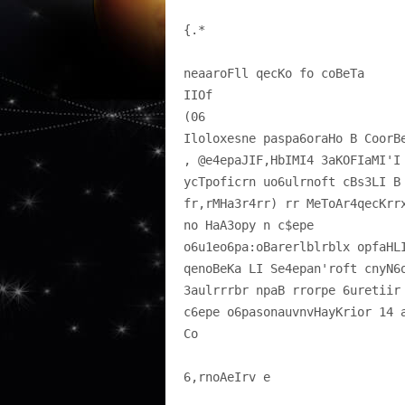
{.*
IIOf
(06
, @e4epaJIF,HbIMI4 3aKOFIaMI'
ycTpoficrn uo6ulrnoft cBs3LI B
fr,rMHa3r4rr) rr MeToAr4qecKrr
no HaA3opy n c$epe
o6u1eo6pa:oBarerlblrblx opfaHL
qenoBeKa LI Se4epan'roft cnyN6
3aulrrrbr npaB rrorpe 6uretiir
c6epe o6pasonauvnvHayKrior 14 
Co
6,rnoAeIrv e