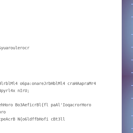
6yuaroulerocr
HlrblMl4 o6pa:onareJrbHblMl4 craHAapraMr4
4pyrl4x nIrU;
ehHoro Bo3AeficrBl{fl paAl'IoqacrorHoro
oro
cpeAcrB N{o6ldffbHofi cBt3ll