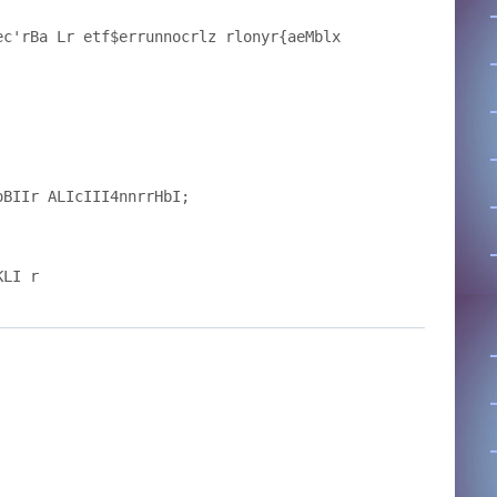
ec'rBa Lr etf$errunnocrlz rlonyr{aeMblx
oBIIr ALIcIII4nnrrHbI;
KLI r