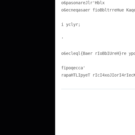
o6pasonareJlr'Hblx
o6ecneqasaer fioBbltrreHue Kaq
i yclyr;
'
o6ecleql{Baer rIoBbIUreH}re yp
fipoqecca'
rapaHTLIpyeT rIcI4xoJIorI4rIec