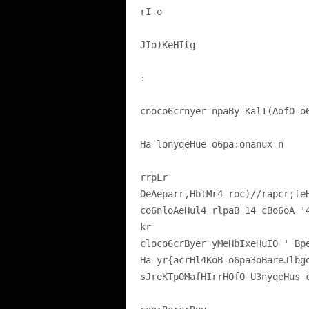
rI o
JIo)KeHItg
:
cnoco6crnyer npaBy KalI(AofO o
Ha lonyqeHue o6pa:onanux n
rrpLr
OeAeparr,HblMr4 roc)//rapcr;le
co6nloAeHul4 rlpaB 14 cBo6oA '
kr
cloco6crByer yMeHbIxeHuIO ' Bp
Ha yr{acrHl4KoB o6pa3oBareJlbg
sJreKTpOMafHIrrHOfO U3nyqeHus 