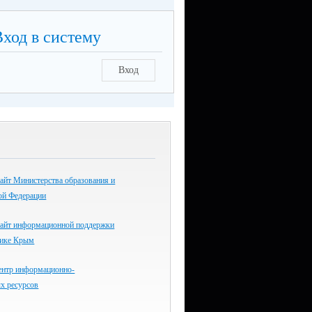
Вход в систему
Вход
айт Министерства образования и
ой Федерации
айт информационной поддержки
лике Крым
ентр информационно-
х ресурсов