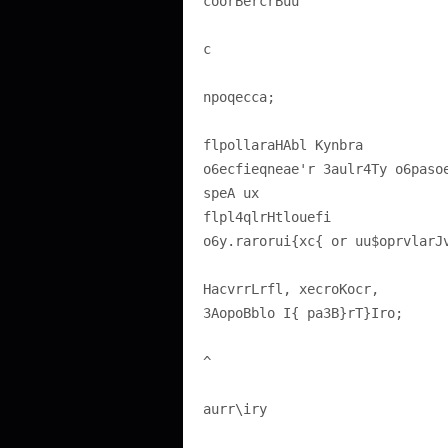
coorBercrBuu
c
npoqecca;
flpollaraHAbl Kynbra
o6ecfieqneae'r 3aulr4Ty o6paso
speA ux
flpl4qlrHtlouefi
o6y.rarorui{xc{ or uu$oprvlarJ
HacvrrLrfl, xecroKocr,
3AopoBblo I{ pa3B}rT}Iro;
^
aurr\iry