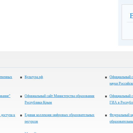
ственных
Культура.рф
Официальный с
науки Российск
ование"
Официальный сайт Министерства образования
Официальный с
Республики Крым
ГИА в Респуб
 доступа к
Единая коллекция цифровых образовательных
Федеральный ц
ресурсов
образовательны