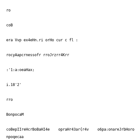
ro
coB
era Vvp ex4eHn.ri orHo cur c fl :
rocyAapcrnessofr rroJrzrr4Krr
:'1:a:oeaHax;
i.18'2'
rro
BonpocaM
coBepIIreHcrBoBaHI4e opraHr43ar{r4v o6pa:onareJrbHoro
npoqecaa