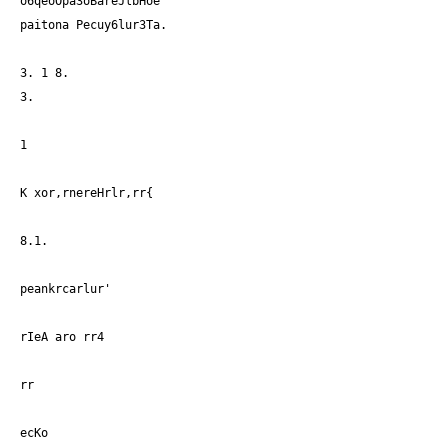
o6qeoOpa3oBareJlbHoe
paitona Pecuy6lur
3Ta.
3. 1 8.
3.
1
K xor,rnereHrlr,rr{
8.1.
peankrcarlur'
rIeA aro rr4
rr
ecKo