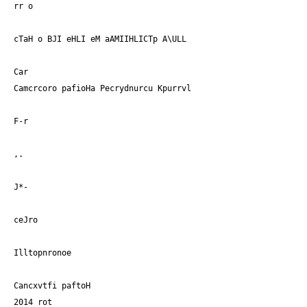
rr o
cTaH o BJI eHLI eM aAMIIHLICTp A\ULL
Car
Camcrcoro pafioHa Pecrydnurcu Kpurrvl
F-r
,.
J*-
ceJro
Illtopnronoe
Cancxvtfi paftoH
2014 rot