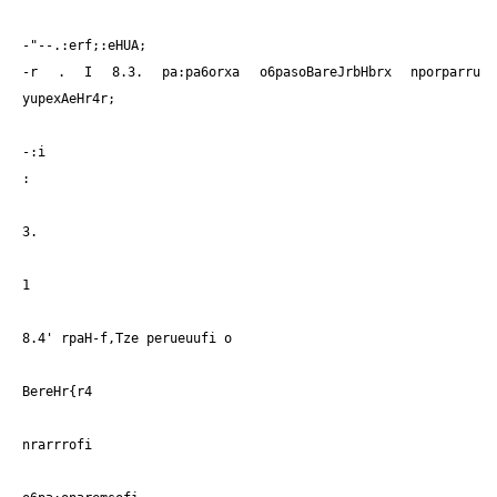
-"--.:erf;:eHUA;
-r . I 8.3. pa:pa6orxa o6pasoBareJrbHbrx nporparru
yupexAeHr4r;
-:i
:
3.
1
8.4' rpaH-f,Tze perueuufi o
BereHr{r4
nrarrrofi