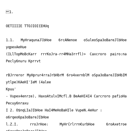
1.
OETIIIIE TTOJIOI{EHUq
1.1. MyHraqunaJlbHoe 6rcANenoe oSuleoSpa3oBareJlbHoe
yqpexAeHue
(ILlTopMoBcKarr rrrKoJra-rr4MHa3rrfl)> Caxcroro pairo:na
Pecly6nuru Kprrvt
rBJrreror MyHprur4rraJrbHbrM 6ro4xernblM oSpa3oBareJIbHbIM
ytlpe)KAeHI'IeM (4alee
Kpuu'
- Vupex4enrze), HaxoAtulvIMcfl.B BeAeHI4I4 Carcroro pafioHa
Pecuy6nraxu
I 2. O$nqLIaJIbHoe HaI4MeHoBaHIle VupeN.4eHur :
o6rqeo6pa3oBareJIbHoe
l.Z.I. rroJrHoe: MyHr{rlrrn€urbHoe 6roAxetroe