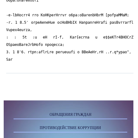
o6pa:onaremsofi
-e-lbHocrr4 rro KoHKperHrrvr o6pa:oBarenbHbrM [pofpaMMaM;
-r. 1 8.5' orpeAeneHue ocHoBHbIX HanpanreHrafi pasBvrrarfl
Vupex4eurza,
: : 5t :u eH rI-f, Kar{ecrna u e$$eKTr4BHOCrZ
OSpaeoBareJrbHofo npoqecca;
3. 1 8'6. rtpn:aflrLre perueuufi o BBeAeHr,rH ..r.q*ypao",
Sar
ОБРАЩЕНИЯ ГРАЖДАН
ПРОТИВОДЕЙСТВИЕ КОРРУПЦИИ