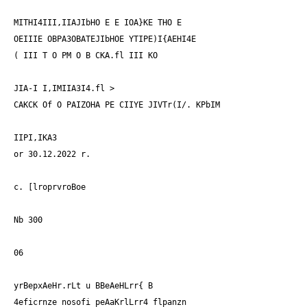
MITHI4III,IIAJIbHO E E IOA}KE THO E
OEIIIE OBPA3OBATEJIbHOE YTIPE)I{AEHI4E
( III T O PM O B CKA.fl III KO
JIA-I I,IMIIA3I4.fl >
CAKCK Of O PAIZOHA PE CIIYE JIVTr(I/. KPbIM
IIPI,IKA3
or 30.12.2022 r.
c. [lroprvroBoe
Nb 300
06
yrBepxAeHr.rLt u BBeAeHLrr{ B
4eficrnze nosofi peAaKrlLrr4 flpanzn