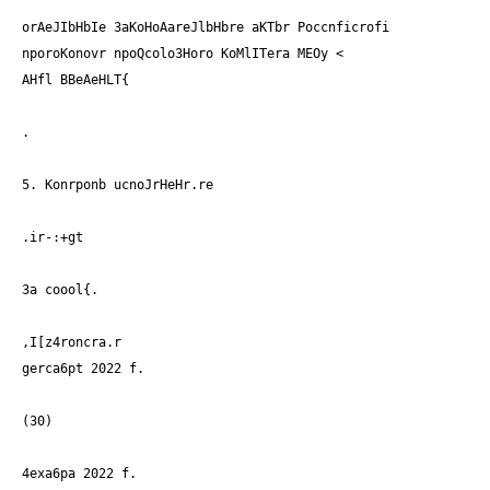
orAeJIbHbIe 3aKoHoAareJlbHbre aKTbr Poccnficrofi
nporoKonovr npoQcolo3Horo KoMlITera MEOy <
AHfl BBeAeHLT{
.
5. Konrponb ucnoJrHeHr.re
.ir-:+gt
3a coool{.
,I[z4roncra.r
gerca6pt 2022 f.
(30)
4exa6pa 2022 f.