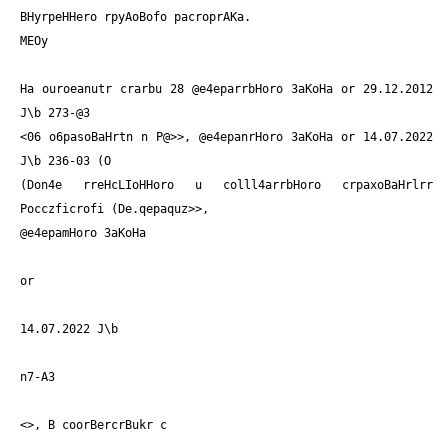
BHyrpeHHero rpyAoBofo pacroprAKa.
MEOy
Ha ouroeanutr crarbu 28 @e4eparrbHoro 3aKoHa or 29.12.2012
J\b 273-@3
<06 o6pasoBaHrtn n P@>>, @e4epanrHoro 3aKoHa or 14.07.2022
J\b 236-03 (O
(Don4e rreHcLIoHHoro u colll4arrbHoro crpaxoBaHrlrr
Pocczficrofi (De.qepaquz>>,
@e4epamHoro 3aKoHa
or
14.07.2022 J\b
n7-A3
<
>, B coorBercrBukr c