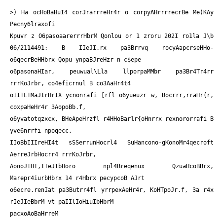
>) Ha ocHoBaHuI4 corJrarrreHr4r o corpyAHrrrrecrBe Me)KAy
Pecny6lraxofi
Kpuvr z O6pasoaarerrrHbrM Qonlou
or 1 zroru 202I ro1la J\b
06/2114491: B IIeJI.rx pa3Brrvq rocyAapcrseHHo-
o6qecrBeHHbrx Qopu ynpaBJreHzr n c$epe
o6pasonaHIar, peuwual\Lla llporpaMMbr pa3Br4Tr4rr
rrrKoJrbr, co4eficrnul B co3AaHr4t4
oIITLTMaJIrHrIX ycnonrafi [rfl o6yueuzr w, Bocrrr,rraHr{r,
coxpaHeHr4r 3AopoBb.f,
o6yvatotqzxcx, BHeApeHrzfl r4HHoBarlr{oHnrrx rexnororrafi B
yve6nrrfi npoqecc,
IIoBbIIIreHI4t sSSerrunHocrl4 SuHancono-gKonoMr4qecroft
AerreJrbHocrr4 rrrKoJrbr,
AonoJIHI,ITeJIbHoro npl4Breqenux QzuaHcoBBrx,
Marepr4iurbHbrx 14 r4Hbrx pecypcoB AJrt
o6ecre.renIat pa3Butrr4fl yrrpexAeHr4r, KoHTpoJr.f, 3a r4x
rIeJIeBbrM vt paIIlIoHiuIbHbrM
pacxoAoBaHrreM