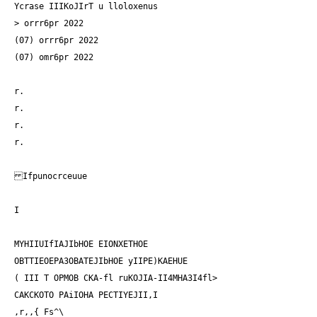
> orrr6pr 2022
(07) orrr6pr 2022
(07) omr6pr 2022
r.
r.
r.
r.
Ifpunocrceuue
I
MYHIIUIfIAJIbHOE EIONXETHOE
OBTTIEOEPA3OBATEJIbHOE yIIPE)KAEHUE
( III T OPMOB CKA-fl ruKOJIA-II4MHA3I4fl>
CAKCKOTO PAiIOHA PECTIYEJII,I
,r,,{ Fs^\