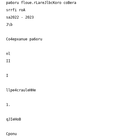
pa6oru floue.rLareJlbcKoro coBera
srrfi roA
sa2022 - 2023
J\b
Co4epxanue pa6oru
nl
II
I
llpe4crauleHHe
1.
qJIeHoB
Cponu