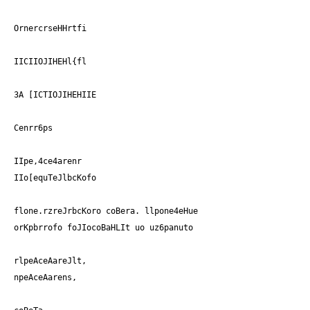
OrnercrseHHrtfi
IICIIOJIHEHl{fl
3A [ICTIOJIHEHIIE
Cenrr6ps
IIpe,4ce4arenr
IIo[equTeJlbcKofo
flone.rzreJrbcKoro coBera. llpone4eHue
orKpbrrofo foJIocoBaHLIt uo uz6panuto
rlpeAceAareJlt,
npeAceAarens,