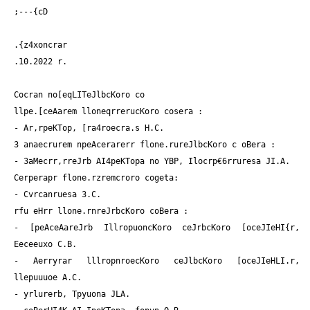
;---{cD
.{z4xoncrar
.10.2022 r.
Cocran no[eqLITeJlbcKoro co
llpe.[ceAarem lloneqrrerucKoro cosera :
- Ar,rpeKTop, [ra4roecra.s H.C.
3 anaecrurem npeAcerarerr flone.rureJlbcKoro c oBera :
- 3aMecrr,rreJrb AI4peKTopa no YBP, Ilocrp€6rruresa JI.A.
Cerperapr flone.rzremcroro cogeta:
- Cvrcanruesa 3.C.
rfu eHrr llone.rnreJrbcKoro coBera :
- [peAceAareJrb IllropuoncKoro ceJrbcKoro [oceJIeHI{r,
Eeceeuxo C.B.
- Aerryrar lllropnroecKoro ceJlbcKoro [oceJIeHLI.r,
llepuuuoe A.C.
- yrlurerb, Tpyuona JLA.