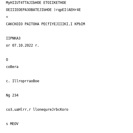
MyHIIUT4TTAJIbHOE ETOIIKETHOE
OEIIIEOEPA3OBATEJIbHOE )rqpEI(AEHr4E
<
CAKCKOIO PAITOHA PECfIYEJIIIKI,I KPbIM
IIPNKA3
or 07.10.2022 r.
O
coBera
c. IllroprraoBoe
Ng 234
co3,uaHlrr,r llonequreJrbcKoro
s MEOV