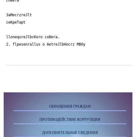
coBeTa
3aMecrzreJlt
ceKpeTapt
llonequreJlbcKoro coBera.
2. flpesenrallus o AetreJlbHocrz MBOy
ОБРАЩЕНИЯ ГРАЖДАН
ПРОТИВОДЕЙСТВИЕ КОРРУПЦИИ
ДОПОЛНИТЕЛЬНЫЕ СВЕДЕНИЯ