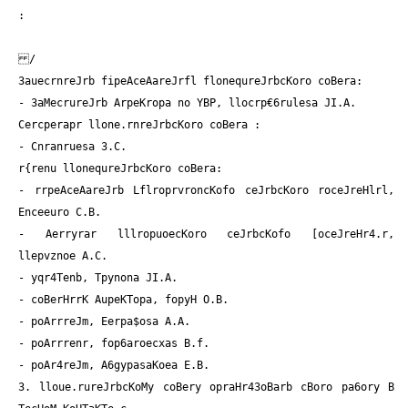
:
/
3auecrnreJrb fipeAceAareJrfl flonequreJrbcKoro coBera:
- 3aMecrureJrb ArpeKropa no YBP, llocrp€6rulesa JI.A.
Cercperapr llone.rnreJrbcKoro coBera :
- Cnranruesa 3.C.
r{renu llonequreJrbcKoro coBera:
- rrpeAceAareJrb LflroprvroncKofo ceJrbcKoro roceJreHlrl,
Enceeuro C.B.
- Aerryrar lllropuoecKoro ceJrbcKofo [oceJreHr4.r,
llepvznoe A.C.
- yqr4Tenb, Tpynona JI.A.
- coBerHrrK AupeKTopa, fopyH O.B.
- poArrreJm, Eerpa$osa A.A.
- poArrrenr, fop6aroecxas B.f.
- poAr4reJm, A6gypasaKoea E.B.
3. lloue.rureJrbcKoMy coBery opraHr43oBarb cBoro pa6ory B