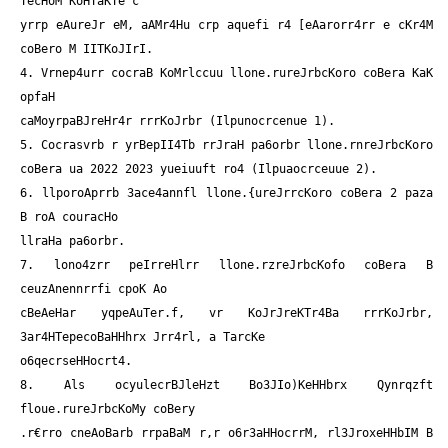
TecHoM KoHTaKTe c
yrrp eAureJr eM, aAMr4Hu crp aquefi r4 [eAarorr4rr e cKr4M
coBero M IITKoJIrI.
4. Vrnep4urr cocraB KoMrlccuu llone.rureJrbcKoro coBera KaK
opfaH
caMoyrpaBJreHr4r rrrKoJrbr (Ilpunocrcenue 1).
5. Cocrasvrb r yrBepII4Tb rrJraH pa6orbr llone.rnreJrbcKoro
coBera ua 2022 2023 yueiuuft ro4 (Ilpuaocrceuue 2).
6. llporoAprrb 3ace4annfl llone.{ureJrrcKoro coBera 2 paza
B roA couracHo
llraHa pa6orbr.
7. lono4zrr peIrreHlrr llone.rzreJrbcKofo coBera B
ceuzAnennrrfi cpoK Ao
cBeAeHar yqpeAuTer.f, vr KoJrJreKTr4Ba rrrKoJrbr,
3ar4HTepecoBaHHhrx Jrr4rl, a TarcKe
o6qecrseHHocrt4.
8. Als ocyulecrBJleHzt Bo3JIo)KeHHbrx Qynrqzft
floue.rureJrbcKoMy coBery
.r€rro cneAoBarb rrpaBaM r,r o6r3aHHocrrM, rl3JroxeHHbIM B