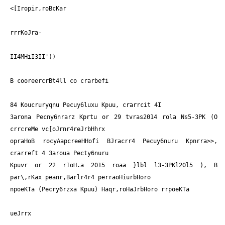
<[Iropir,roBcKar
rrrKoJra-
II4MHiI3II'))
B cooreercrBt4ll co crarbefi
84 Koucruryqnu Pecuy6luxu Kpuu, crarrcit 4I
3arona Pecny6nrarz Kprtu or 29 tvras2014 rola Ns5-3PK (O
crrcreMe vc[oJrnr4reJrbHhrx
opraHoB rocyAapcreeHHofi BJracrr4 Pecuy6nuru Kpnrra>>,
crarreft 4 3aroua Pecty6nuru
Kpuvr or 22 rIoH.a 2015 roaa }lbl l3-3PKl20l5
), B
par\,rKax peanr,Barlr4r4 perraoHiurbHoro
npoeKTa
(Pecry6rzxa Kpuu) Haqr,roHaJrbHoro rrpoeKTa
ueJrrx