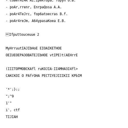
- coBerHI4K AI,IpeKTopa, fopyn O.B.
- poAr,rrenr, EnrpaQosa A.A.
- poAr4TeJrc, fop6atoecras B.f.
- poAr4reJm, A64ypasaKoea E.B.
Ifputtouceuue 2
MyHrruutIAJIbHoE EIOAIKETHOE
OEIUEOEPA3OBATEJIbHOE vtIPE)t(AEHrrE
(IIITOPMOBCKAfl ruKOJIA-II4MHA3I4fl>
CAKCKOI O PAfrOHA PECTIYEJIIIKII KPbIM
'*';}:;
";^9
1'"
i', ctf
TIJIAH