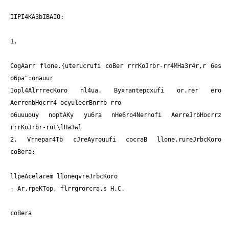
IIPI4KA3bIBAIO:
1.
CogAarr flone.{uterucrufi coBer rrrKoJrbr-rr4MHa3r4r,r 6es
o6pa":onauur
Iopl4AlrrrecKoro nl4ua. Byxrantepcxufi or.rer ero
AerrenbHocrr4 ocyulecrBnrrb rro
o6uuuouy noptAKy yu6ra nHe6ro4Nernofi AerreJrbHocrrz
rrrKoJrbr-rut\lHa3wl
2. Vrnepar4Tb cJreAyrouufi cocraB llone.rureJrbcKoro
coBera:
llpeAcelarem lloneqvreJrbcKoro
- Ar,rpeKTop, flrrgrorcra.s H.C.
coBera