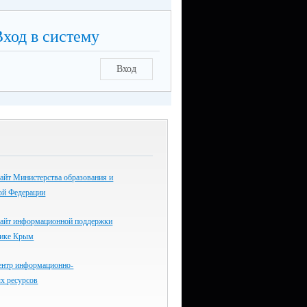
Вход в систему
Вход
айт Министерства образования и
ой Федерации
айт информационной поддержки
лике Крым
ентр информационно-
х ресурсов