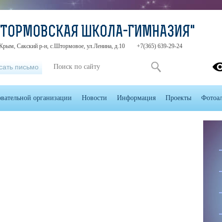
ШТОРМОВСКАЯ ШКОЛА-ГИМНАЗИЯ"
Крым, Сакский р-н, с.Штормовое, ул.Ленина, д.10
+7(365) 639-29-24
сать письмо
овательной организации
Новости
Информация
Проекты
Фотоа