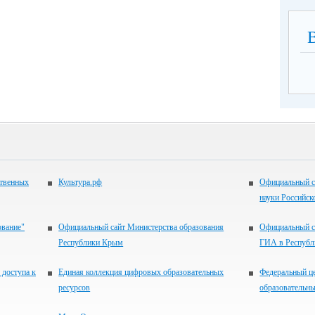
ственных
Культура.рф
Официальный с
науки Российск
ование"
Официальный сайт Министерства образования
Официальный с
Республики Крым
ГИА в Респуб
 доступа к
Единая коллекция цифровых образовательных
Федеральный ц
ресурсов
образовательны