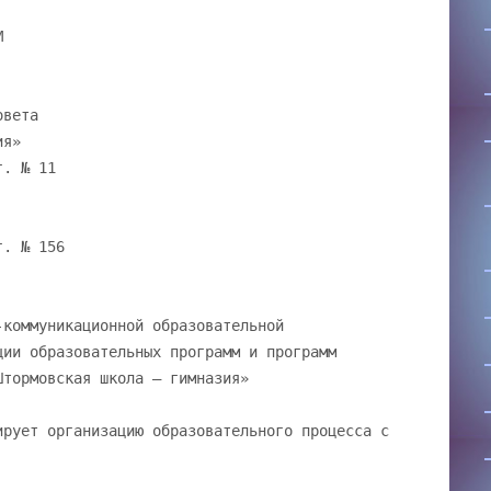
М
овета
ия»
г. № 11
г. № 156
-коммуникационной образовательной
ции образовательных программ и программ
Штормовская школа – гимназия»
ирует организацию образовательного процесса с