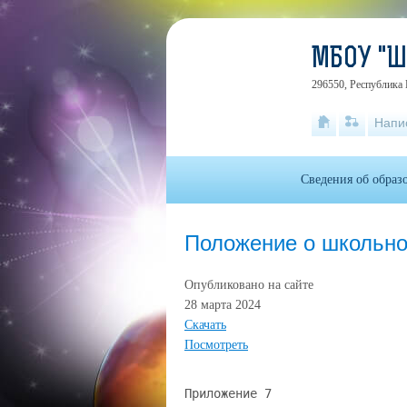
МБОУ "
296550, Республика 
Напи
Сведения об образ
Положение о школьн
Опубликовано на сайте
28 марта 2024
Скачать
Посмотреть
Приложение 7 к приказу от 20.09.2023 г. №178 ПОЛОЖЕНИЕ о школьном этапе всероссийской олимпиады школьников в 2023/2024 учебном году 1. Общие положения 1.1. Настоящее Положение о школьном этапе всероссийской олимпиады школьников в 2023-2024 учебном году (далее - Положение) определяет статус, цель и задачи школьного этапа всероссийской олимпиады школьников (далее - Олимпиада), ее организационное, методическое обеспечение, порядок проведения, финансирования, состав участников олимпиады. 1.2. Положение разработано в соответствии с приказами Министерства просвещения Российской федерации от 27.11.2020 № 678 «Об утверждении Порядка проведения всероссийской олимпиады школьников», от 26.01.2023 № 55 «О внесении изменений в Порядок проведения всероссийской олимпиады школьников, утвержденный приказом Министерства просвещения Российской Федерации от 27 ноября 2020 г. .№2 678», методическими рекомендациями по организации и проведению школьного и муниципального этапов всероссийской олимпиады школьников в 2023/2024 учебном году, приказом Министерства образования, науки и молодежи Республики Крым от 03.07.2023 г. №1106 «О проведении школьного и муниципального этапов всероссийской олимпиады школьников в 2023/2024 учебном году в Республике Крым», приказом отдела образования администрации Сакского района от 06.09.2023 г. № «О проведении школьного и муниципального этапов всероссийской олимпиады школьников в 2023/2024 учебном году в общеобразовательных учреждениях Сакского района Республики Крым». 1.3. Основной целью проведения Олимпиады является совершенствование системы выявления и развития у обучающихся творческих способностей и интереса к научной (научно-исследовательской) деятельности, привлечение педагогов к работе с высокомотивированными детьми. 1.4. Задачами Олимпиады являются:  развитие у обучающихся интереса к освоению образовательных программ;  активизация работы факультативов, спецкурсов, кружков, элективных курсов;  подготовка обучающихся к муниципальному этапу всероссийской олимпиады. 1.5. Школьный этап всероссийской олимпиады школьников организуется и контролируется отделом образования администрации Сакского района Республики Крым, проводится на базе МБОУ «Штормовская школа – гимназия» Сакского района. 1.6. Организаторы вправе привлекать к проведению Олимпиады образовательные, научные, научно-исследовательские, профессиональные (в соответствии с профилем олимпиады) организации, учебно-методические объединения, общественные организации в порядке, установленном законодательством РФ. 1.7. Олимпиада проводится по следующим общеобразовательным предметам: астрономия; литература; технология; английский язык; математика; физика; биология; немецкий язык; физическая культура; география; обществознание; химия; информатика; основыбезопасности экология; искусство (МХК); жизнедеятельности; экономика; история; право; украинский язык; русский язык; крымскотатарский язык. 2. Порядок организации и проведения Олимпиады 2.1. Олимпиада проводится с 02 октября по 31 октября 2023 года. 2.2. Школьный этап всероссийской олимпиады школьников предшествует муниципальному этапу всероссийской олимпиады школьников. 2.3. Олимпиада по астрономии, биологии, информатике, математике, физике и химии проводится по заданиям, разработанным образовательным Центром «Сириус» в онлайн-формате, по остальным предметам по заданиям, разработанным муниципальными предметно-методическими комиссиями в очном формате. 2.4. Задания Олимпиады основаны на содержании образовательных программ начального общего, основного общего и среднего общего образования углубленного уровня и соответствующей направленности (профиля). 2.5. Рабочим языком проведения Олимпиады является русский язык (за исключением олимпиады по английскому и немецким языкам). 2.6.Сроки, график и места проведения Олимпиады устанавливаются отделом образования администрации Сакского района и утверждаются приказом. График проведения этапа по астрономии, биологии, информатике, математике, физике, химии устанавливает Образовательный центр «Сириус». 2.7.Задания Олимпиады, разработанные муниципальной предметно-методической комиссией, будут направлены на официальные электронные почты общеобразовательных организаций за день до проведения олимпиады, кроме олимпиад по астрономии, биологии, информатике, математике, физике и химии. 2.8. Время выполнения олимпиадных заданий от 45 до 180 минут. 2.9. По итогам проведения школьного этапа олимпиады в срок до 03 ноября 2023 г. издается итоговый приказ, на информационном стенде общеобразовательной организации должны быть вывешены рейтинги победителей и призеров школьного этапа всероссийской олимпиады, а также протоколы жюри, на официальных сайтах общеобразовательных организаций, должны быть опубликованы по каждому общеобразовательному предмету рейтинги победителей и призеров школьного этапа, в том числе протоколы жюри. 2.10. Для организационно-методического обеспечения Олимпиады отделом образования создается и утверждается постоянно действующий состав муниципального оргкомитета всероссийской олимпиады школьников (далее - Оргкомитет). 2.11. Приказом отдела образования назначается специалист управления образования, обеспечивающий организацию и контроль проведения Олимпиады. 2.12. Ответственный организатор Олимпиады в общеобразовательной организации назначается приказом руководителя общеобразовательной организации из числа сотрудников общеобразовательной организации. 2.13. Родитель (законный представитель) обучающегося, заявившего о своем участии во всероссийской олимпиаде школьников, в срок не менее чем за 5 рабочих дней до Олимпиады в письменной форме подтверждает ознакомление с Порядком проведения всероссийской олимпиады школьников и представляет организатору Олимпиады согласие на обработку персональных данных ребенка и публикацию персональных данных своего несовершеннолетнего ребенка, а также его олимпиадной работы, в том числе в сети «Интернет». 3. Функции школьныхкураторов Олимпиады 3.1. Ответственный организатор школьного этапа всероссийской олимпиады школьников в общеобразовательной организации:  формирует состав жюри и апелляционной комиссии, организует работу членов жюри по оценке качества (проверке) выполнения обучающимися олимпиадных заданий на уровне общеобразовательной организации;  принимает для оценивания закодированные (обезличенные) олимпиадные работы участников Олимпиады;  устанавливает сроки и формат правил подачи апелляций (вопросов) участников, организует показ работ и разбор заданий с участниками Олимпиады;  определяет победителей и призеров Олимпиады на основании рейтинга по каждому общеобразовательному предмету;  проводит анализ выполненных олимпиадных заданий;  на официальном сайте общеобразовательной организации размещает в установленном формате протоколы победителей и призеров школьного этапа всероссийской олимпиады школьников по каждому общеобразовательному предмету и классу;  осуществляет сбор и передачу оргкомитету в установленном формате отчета о результатах Олимпиады и заявки на участие в муниципальном этапе всероссийской олимпиады школьников. 3.2. Общеобразовательные организации обеспечивают:  безопасность жизни и здоровья детей в период проведения Олимпиады;  тиражирование бланков заданий на всех участников олимпиады;  проведение олимпиады в соответствии с требованиями к организации и школьного этапа по каждому общеобразовательному предмету с учетом рекомендаций муниципальных предметно-методических комиссий и образовательного центра «Сириус».  сбор и хранение как документа строгой отчетности: согласие на обработку персональных данных (до конца учебного года), олимпиадные работы обучающихся по каждому общеобразовательному предмету (до 26 мая текущего учебного года);  подготовку и участие победителей и призеров школьного этапа в муниципальном этапе. 4. Участники Олимпиады 4.1. В олимпиаде принимают участие на добровольной основе обучающиеся, осваивающие основные образовательные программы начального общего, основного общего и среднего общего образования в организациях, осуществляющих образовательную деятельность, а также лица, осваивающие указанные образовательные программы в форме самообразования или семейного образования. 4.2. Школьный этап олимпиады проводится по заданиям, разработанным для 5-11 классов (по русскому языку и математике - для 4-11 классов). Участник олимпиады выполняет по своему выбору олимпиадные задания, разработанные для класса, программу которого он осваивает, или для более старших классов. В случае прохождения участников олимпиады, выполнивших задания, разработанные для более старших классов по отношению к тем классам, программы которых они осваивают, на следующий этап олимпиады указанные участники олимпиады и на следующих этапах олимпиады выполняют олимпиадные задания, разработанные для класса, который они выбрали на предыдущем этапе олимпиады. 4.3.Участники олимпиады, осваивающие основные образовательные программы в форме самообразования или семейного образования, принимают участие в школьном этапе олимпиады по их выбору в образовательной организации, в которую они зачислены для прохождения промежуточной и (или) государственной итоговой аттестации по соответствующим образовательным программам, в том числе с использованием информационно-коммуникационных технологий, или в образовательной организации по месту проживания участника олимпиады. 4.4. Участники олимпиады с ограниченными возможностями здоровья и детиинвалиды принимают участие в олимпиаде на общих основаниях. 4.5. В Олимпиаде принимают участие обучающиеся 5-11 классов (по математике и русскому языку обучающиеся с 4 по 11 классы) МБОУ «Штормовская школа – гимназия». 4.6. Количество и состав участников Олимпиады определяется общеобразовательной организацией. 5. Содержание Олимпиады 5. Олимпиада может включать в себя следующие виды заданий:  выполнение практических заданий;  выполнение творческих заданий;  подготовка и изготовление проекта изделия (продукта);  работа с источником (анализ документа, текста и т.д.);  решение теоретических задач; 