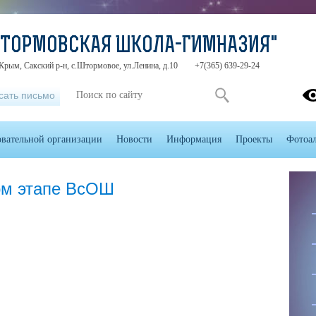
ШТОРМОВСКАЯ ШКОЛА-ГИМНАЗИЯ"
Крым, Сакский р-н, с.Штормовое, ул.Ленина, д.10
+7(365) 639-29-24
сать письмо
овательной организации
Новости
Информация
Проекты
Фотоа
ом этапе ВсОШ