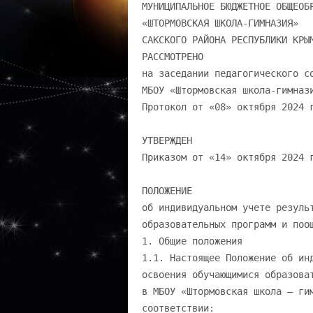
МУНИЦИПАЛЬНОЕ БЮДЖЕТНОЕ ОБЩЕОБРАЗОВАТЕЛЬНОЕ УЧРЕЖДЕНИЕ «ШТОРМОВСКАЯ ШКОЛА-ГИМНАЗИЯ» САКСКОГО РАЙОНА РЕСПУБЛИКИ КРЫМ РАССМОТРЕНО на заседании педагогического совета МБОУ «Штормовская школа-гимназия» Протокол от «08» октября 2024 г. № 12 УТВЕРЖДЕН Приказом от «14» октября 2024 г. № 188 ПОЛОЖЕНИЕ об индивидуальном учете результатов освоения обучающимися образовательных программ и поощрений обучающихся 1. Общие положения 1.1. Настоящее Положение об индивидуальном учете результатов освоения обучающимися образовательных программ и поощрений обучающихся в МБОУ «Штормовская школа – гимназия» (далее – положение) разработано в соответствии: 1.1.1. С нормативными правовыми актами федерального уровня:  Федеральным законом от 29.12.2012 № 273-ФЗ «Об образовании в Российской Федерации» (далее – Федеральный закон «Об образовании в Российской Федерации»);  Федеральным государственным образовательным стандартом начального общего образования, утвержденным приказом Минобрнауки от 06.10.2009 № 373 «Об утверждении и введении в действие федерального государственного образовательного стандарта начального общего образования»;  Федеральным государственным образовательным стандартом основного общего образования, утвержденным приказом Минобрнауки от 17.12.2010 № 1897 «Об утверждении федерального государственного образовательного стандарта основного общего образования»;  Федеральным государственным образовательным стандартом среднего общего образования, утвержденным приказом Минобрнауки от 17.05.2012 № 413 «Об утверждении федерального государственного образовательного стандарта среднего общего образования»;  Порядком организации и осуществления образовательной деятельности по основным общеобразовательным программам – образовательным программам начального общего, основного общего и среднего общего образования, утвержденным приказом Минпросвещения от 22.03.2021 № 115;  Порядком организации и осуществления образовательной деятельности по дополнительным общеобразовательным программам, утвержденным приказом Минпросвещения от 27.07.2022 № 629;  Порядка формирования и ведения государственного информационного ресурса о лицах, проявивших выдающиеся способности, утвержденным приказом Минпросвещения от 15.02.2022 № 77; 1.1.2. С нормативными правовыми актами субъекта РФ 1.1.3. C документами МБОУ «Штормовская школа – гимназия»:  уставом МБОУ «Штормовская школа – гимназия»;  основными образовательными программами (указываются уровни образования);  дополнительными образовательными программами;  локальными нормативными актами МБОУ «Штормовская школа – гимназия»: Положением о внутренней системе оценки качества образования в МБОУ «Штормовская школа – гимназия»;  Положением о формах, периодичности, порядке текущего контроля успеваемости и промежуточной аттестации обучающихся в МБОУ «Штормовская школа – гимназия»;  Положением о портфолио обучающихся;  Порядком зачета результатов освоения обучающимися учебных предметов, курсов, дисциплин (модулей), практики, дополнительных образовательных программ в других организациях, осуществляющихобразовательную деятельность;  Положением о внутришкольном контроле в МБОУ «Штормовская школа – гимназия»;  Положением о поощрении обучающихся в МБОУ «Штормовская школа – гимназия»;  Положением хранения в архивах МБОУ «Штормовская школа – гимназия» на бумажных и/или электронных носителях результатов освоения обучающимися образовательных программ. 1.2. Настоящее Положение:  определяет общие правила осуществления индивидуального учета результатов освоения обучающимися образовательных программ, реализуемых в МБОУ «Штормовская школа – гимназия», а также результатов освоения образовательных программ в других организациях, осуществляющих образовательную деятельность и поощрений обучающихся;  регламентирует деятельность педагогов и администрации МБОУ «Штормовская школа – гимназия» по учету индивидуальных образовательных достижений освоения обучающимися образовательных программ, реализуемых в МБОУ «Штормовская школа – гимназия», а также в других организациях, осуществляющих образовательную деятельность, и поощрений обучающихся;  устанавливает возможность зачета индивидуальных достижений одаренных обучающихся, сведения о которых размещены в государственном информационном ресурсе о детях, проявивших выдающиеся способности, в ходе промежуточной аттестации и итоговой аттестации по предметам, невыносимым на ГИА; 1.3. В Положении используются следующие понятия, термины и сокращения:  индивидуальное образовательное достижение обучающегося – результат освоения обучающимся общеобразовательных программ – начального общего, основного общего, среднего общего образования, а также дополнительных образовательных программ (общеразвивающих и предпрофессиональных), профессионального обучения в соответствии синдивидуальными их потребностями;  личное дело – сгруппированная и оформленная в соответствии с установленными требованиями совокупность документов, содержащих сведения об обучающемся, предусмотренные нормативными правовыми актами, локальными нормативными актами и организационно- распорядительными документами МБОУ «Штормовская школа – гимназия»;  портфолио обучающегося – комплекс документов, отражающих совокупность индивидуальных образовательных достижений обучающегося в урочной и (или) внеурочной деятельности;  поощрение – способ/метод стимулирования, побуждения обучающегося к образовательной, творческой, спортивной и иной деятельности. Осуществляется в признании значимости и важности поощряемой деятельности, во всестороннем содействии ее успешности, в публичном одобрении достигнутых результатов и в выделении особо отличившихся: их награждение в виде призов, дипломов,  памятн