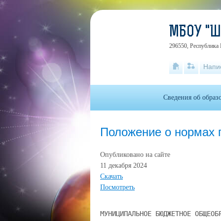
МБОУ "
296550, Республика 
Напи
Сведения об образ
Положение о нормах 
Опубликовано на сайте
11 декабря 2024
Скачать
Посмотреть
МУНИЦИПАЛЬНОЕ БЮДЖЕТНОЕ ОБЩЕОБРАЗОВАТЕЛЬНОЕ УЧРЕЖДЕНИЕ «ШТОРМОВСКАЯ ШКОЛА-ГИМНАЗИЯ» САКСКОГО РАЙОНА РЕСПУБЛИКИ КРЫМ СОГЛАСОВАНО на заседании педагогического совета МБОУ «Штормовская школа-гимназия» Протокол от «23» августа 2023 г. № 11 УТВЕРЖДЕНО Приказом от «31» августа 2023 г. № 156 Положение о нормах профессиональной этики педагогических работников МБОУ «Штормовская школа-гимназия» I. Общие положения Положение о нормах профессиональной этики работников муниципального бюджетного общеобразовательного учреждения «Штормовская школа-гимназия» (МБОУ «Штормовская школа-гимназия») – (далее – Положение) разработано в соответствии с: - Федеральным законом от 29.12.2012 г. №273-ФЗ «Об образовании в Российской Федерации»; - Конституцией Российской Федерации; - Трудовым кодексом Российской Федерации; - Федеральным законом от 29 декабря 2010 г. № 436-ФЗ «О защите детей от информации, причиняющей вред их здоровью и развитию»; - Письмом Министерства просвещения РФ и Профессионального союза работников народного образования и науки РФ от 20 августа 2019 г. № ИП-941/06/484 «О примерном положении о нормах профессиональной этики педагогических работников». 1.2. Целью настоящего Положения является: 1.2.1. установление нравственно-этических норм деятельности педагогических работников и их профессионального поведения для эффективного осуществления ими своей профессиональной деятельности; 1.2.2. содействие укреплению авторитета и обеспечению единых норм поведения педагогических работников Школы; 1.2.3. регулирование профессионально-этических проблем, возникающих в процессе совместной деятельности педагогических работников с другими участниками образовательного процесса. 2. Настоящее Положение содержит нормы профессиональной этики педагогических работников, которыми рекомендуется руководствоваться при осуществлении профессиональной деятельности педагогическим работникам, независимо от занимаемой ими должности, и механизмы реализации права педагогических работников на справедливое и объективное расследование нарушения норм профессиональной этики педагогических работников. II. Нормы профессиональной этики педагогических работников Педагогические работники, сознавая ответственность перед государством, обществом и гражданами, призваны: а) уважать честь и достоинство обучающихся и других участников образовательных отношений; б) исключать действия, связанные с влиянием каких-либо личных, имущественных (финансовых) и иных интересов, препятствующих добросовестному исполнению должностных обязанностей; в) проявлять доброжелательность, вежливость, тактичность и внимательность к обучающимся, их родителям (законным представителям) и коллегам; 1 г) проявлять терпимость и уважение к обычаям и традициям народов Российской Федерации и других государств, учитывать культурные и иные особенности различных социальных групп, способствовать межнациональному и межрелигиозному взаимодействию между обучающимися; д) соблюдать при выполнении профессиональных обязанностей равенство прав и свобод человека и гражданина, независимо от пола, расы, национальности, языка, происхождения, имущественного и должностного положения, места жительства, отношения к религии, убеждений, принадлежности к общественным объединениям, а также других обстоятельств; е) придерживаться внешнего вида, соответствующего задачам реализуемой образовательной программы; ж) воздерживаться от размещения в информационно-телекоммуникационной сети "Интернет", в местах, доступных для детей, информации, причиняющий вред здоровью и (или) развитию детей; з) избегать ситуаций, способных нанести вред чести, достоинству и деловой репутации педагогического работника и (или) организации, осуществляющей образовательную деятельность. В любых ситуациях поведение педагогического работника (далее также – педагога) должно соответствовать сложившемуся в обществе образу педагога как носителя культуры и нравственности. В тех случаях, когда вопросы профессиональной этики педагогического работника не урегулированы законодательством об образовании или настоящим Положением, педагог действует в соответствии с общими принципами нравственности в обществе. При осуществлении профессиональной деятельности педагог честно, добросовестно, квалифицированно, принципиально и своевременно исполняет свои обязанности. Во всех действиях педагога в отношении обучающихся первоочередное внимание уделяется наилучшему обеспечению их интересов. Педагог уважает право каждого обучающегося на сохранение своей индивидуальности. Педагог является беспристрастным, одинаково доброжелательным ко всем учащимся. Педагог сам выбирает подходящий стиль общения с учащимися, основанный на взаимном уважении. При оценке достижений обучающихся педагог стремится к объективности и справедливости. Педагогическим работникам запрещается использовать образовательную деятельность для политической агитации, принуждения обучающихся к принятию политических, религиозных или иных убеждений либо отказу от них, для разжигания социальной, расовой, национальной или религиозной розни, для агитации, пропагандирующей исключительность, превосходство либо неполноценность граждан по признаку социальной, расовой, национальной, религиозной или языковой принадлежности, их отношения к религии, в том числе посредством сообщения учащимся недостоверных сведений об исторических, о национальных, религиозных и культурных традициях народов, а также для побуждения обучающихся к действиям, противоречащим Конституции Российской Федерации. Педагог уважает ответственность, права и обязанности родителей (законных представителей) несовершеннолетних обучающихся должным образом управлять и руководить ребенком в осуществление им своих прав и делать эт