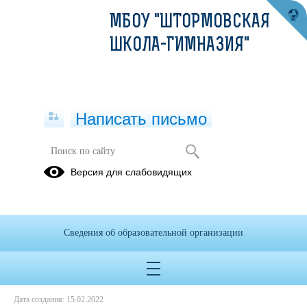
МБОУ "ШТОРМОВСКАЯ
ШКОЛА-ГИМНАЗИЯ"
Написать письмо
Протоколы заседаний
Версия для слабовидящих
15.02.2022
IMG_20220215_0001.pdf
(скачать)
(посмотреть)
Сведения об образовательной организации
IMG_20220215_0002.pdf
(скачать)
(посмотреть)
IMG_20220215_0003.pdf
(скачать)
(посмотреть)
IMG_20220215_0004.pdf
(скачать)
(посмотреть)
Дата создания: 15.02.2022