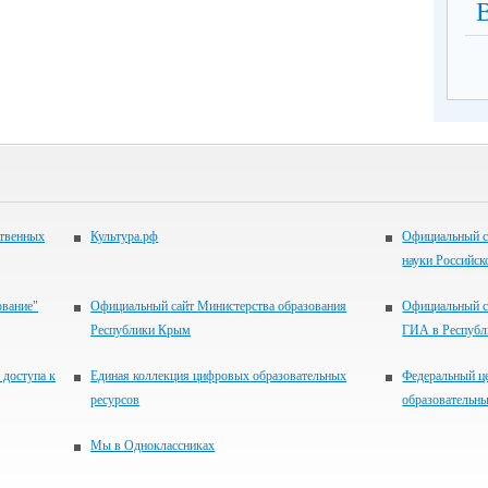
ственных
Культура.рф
Официальный с
науки Российск
ование"
Официальный сайт Министерства образования
Официальный с
Республики Крым
ГИА в Респуб
 доступа к
Единая коллекция цифровых образовательных
Федеральный ц
ресурсов
образовательны
Мы в Одноклассниках