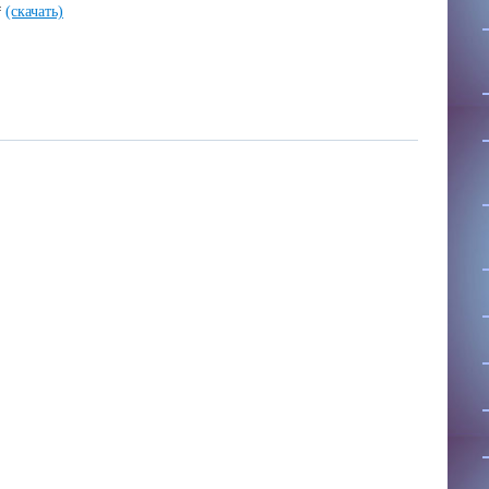
f
(скачать)