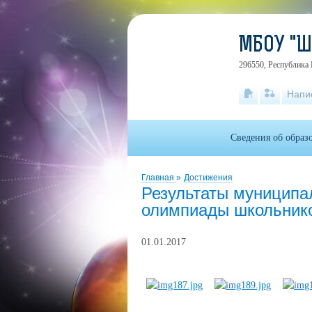
МБОУ "
296550, Республика 
Напи
Сведения об образ
Главная
»
Достижения
Результаты муниципа
олимпиады школьник
01.01.2017