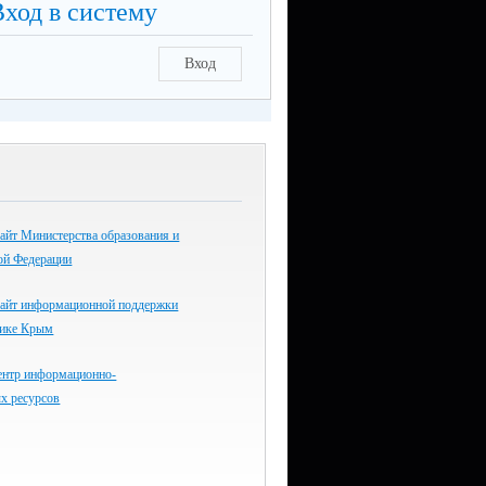
Вход в систему
Вход
айт Министерства образования и
ой Федерации
айт информационной поддержки
лике Крым
ентр информационно-
х ресурсов