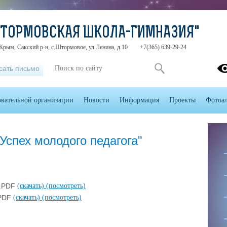
ШТОРМОВСКАЯ ШКОЛА-ГИМНАЗИЯ"
Крым, Сакский р-н, с.Штормовое, ул.Ленина, д.10
+7(365) 639-29-24
сать письмо
овательной организации
Новости
Информация
Проекты
Фотоа
"Успех молодого педагога"
..PDF
(скачать)
(посмотреть)
.PDF
(скачать)
(посмотреть)