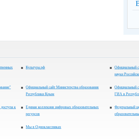
ственных
Культура.рф
Официальный с
науки Российск
ование"
Официальный сайт Министерства образования
Официальный с
Республики Крым
ГИА в Респуб
 доступа к
Единая коллекция цифровых образовательных
Федеральный ц
ресурсов
образовательны
Мы в Одноклассниках