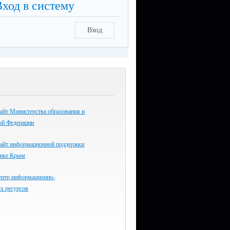
Вход в систему
Вход
айт Министерства образования и
ой Федерации
айт информационной поддержки
лике Крым
ентр информационно-
х ресурсов