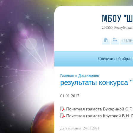
МБОУ "
296550, Республика 
Напи
Сведения об образ
Главная
»
Достижения
результаты конкурса 
01.01.2017
Почетная грамота Бухариной С.Г
Почетная грамота Крутовой В.Н.
Дата создания: 24.03.2021