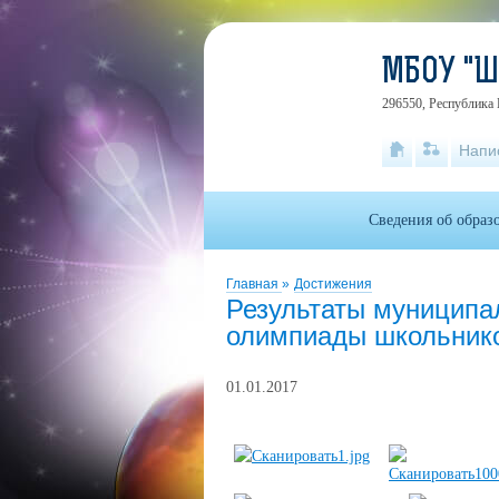
МБОУ "
296550, Республика 
Напи
Сведения об образ
Главная
»
Достижения
Результаты муниципа
олимпиады школьник
01.01.2017