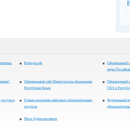
ственных
Культура.рф
Официальный с
науки Российск
ование"
Официальный сайт Министерства образования
Официальный с
Республики Крым
ГИА в Респуб
 доступа к
Единая коллекция цифровых образовательных
Федеральный ц
ресурсов
образовательны
Мы в Одноклассниках