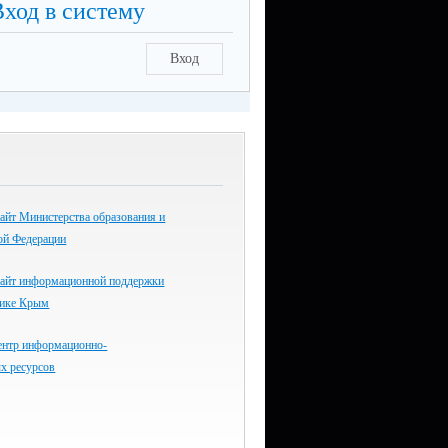
Вход в систему
Вход
айт Министерства образования и
ой Федерации
айт информационной поддержки
лике Крым
ентр информационно-
х ресурсов