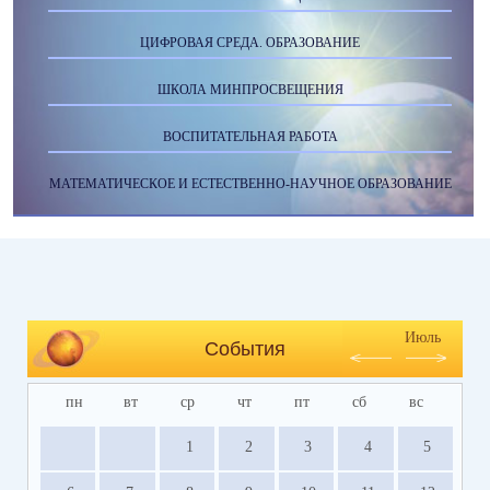
ЦИФРОВАЯ СРЕДА. ОБРАЗОВАНИЕ
ШКОЛА МИНПРОСВЕЩЕНИЯ
ВОСПИТАТЕЛЬНАЯ РАБОТА
МАТЕМАТИЧЕСКОЕ И ЕСТЕСТВЕННО-НАУЧНОЕ ОБРАЗОВАНИЕ
Июль
События
пн
вт
ср
чт
пт
сб
вс
1
2
3
4
5