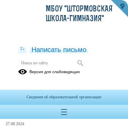
МБОУ "ШТОРМОВСКАЯ
ШКОЛА-ГИМНАЗИЯ"
Написать письмо
Платформа "Сириус"
Версия для слабовидящих
Об
Школьный
олимпиадах
этап ВсОШ
на
на
Сведения об образовательной организации
платформе
платформе
"Сириус"
"Сириус"
27.08.2024