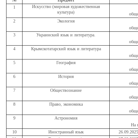
№
Предмет
Искусство (мировая художественная
1
культура)
обще
2
Экология
обще
3
Украинский язык и литература.
обще
4
Крымскотатарский язык и литература
обще
5
География
обще
6
История
обще
7
Обществознание
обще
8
Право, экономика
обще
9
Астрономия
На 
10
Иностранный язык
26.09.202