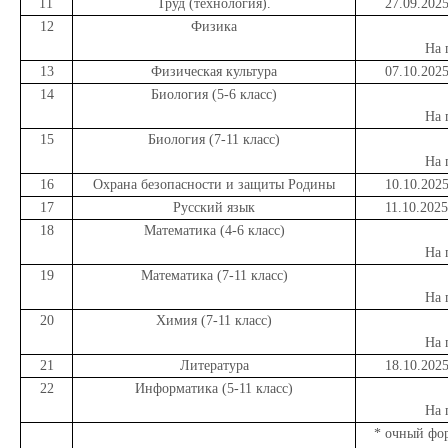
11
Труд (технология).
27.09.202
12
Физика
На 
13
Физическая культура
07.10.202
14
Биология (5-6 класс)
На 
15
Биология (7-11 класс)
На 
16
Охрана безопасности и защиты Родины
10.10.202
17
Русский язык
11.10.202
18
Математика (4-6 класс)
На 
19
Математика (7-11 класс)
На 
20
Химия (7-11 класс)
На 
21
Литература
18.10.202
22
Информатика (5-11 класс)
На 
* очный фор