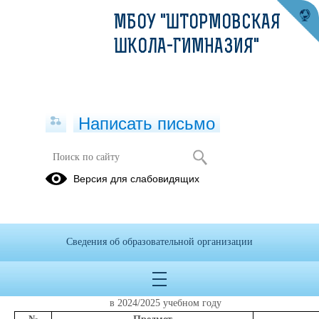
МБОУ "ШТОРМОВСКАЯ
ШКОЛА-ГИМНАЗИЯ"
Написать письмо
График ШЭ ВсОШ
Версия для слабовидящих
27.08.2024
ГРАФИК
проведения
школьного этапа
всероссийской олимпиады
Сведения об образовательной организации
школьников
в общеобразовательных учреждениях Сакского района
Республики Крым
в 2024/2025 учебном году