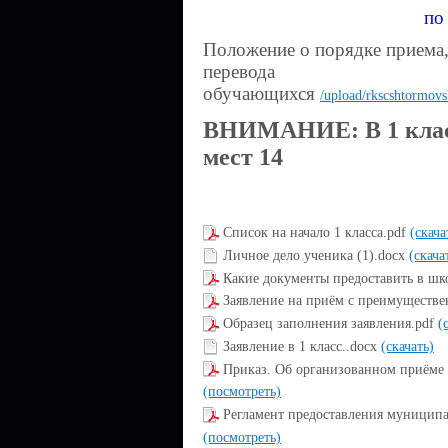
по 
Положение о порядке приема, 
перевода
обучающихся
/upload/rkscshtormov
ВНИМАНИЕ: В 1 класс
мест 14
Список на начало 1 класса.pdf
(скача
Личное дело ученика (1).docx
(скача
Какие документы предоставить в шк
Заявление на приём с преимуществ
Образец заполнения заявления.pdf
(
Заявление в 1 класс..docx
(скачать)
Приказ. Об организованном приёме 
(посмотреть)
Регламент предоставления муниципа
(посмотреть)