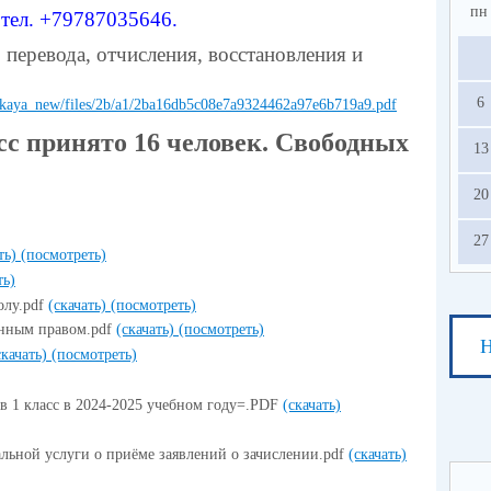
пн
тел. +
79787035646.
перевода, отчисления, восстановления и
6
skaya_new/files/2b/a1/2ba16db5c08e7a9324462a97e6b719a9.pdf
 принято 16 человек. Свободных
13
20
27
ть)
(посмотреть)
ть)
олу.pdf
(скачать)
(посмотреть)
енным правом.pdf
(скачать)
(посмотреть)
Н
скачать)
(посмотреть)
в 1 класс в 2024-2025 учебном году=.PDF
(скачать)
льной услуги о приёме заявлений о зачислении.pdf
(скачать)