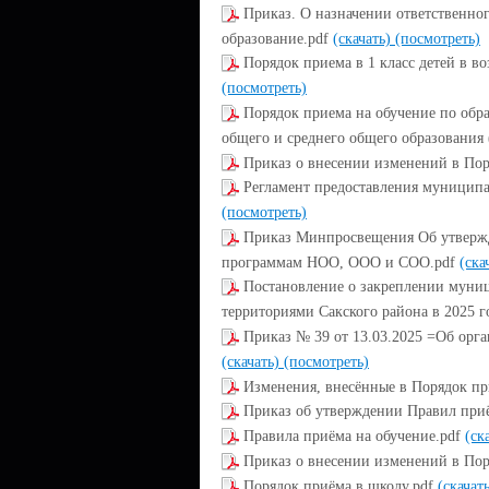
Приказ. О назначении ответственно
образование.pdf
(скачать)
(посмотреть)
Порядок приема в 1 класс детей в во
(посмотреть)
Порядок приема на обучение по обр
общего и среднего общего образования (
Приказ о внесении изменений в По
Регламент предоставления муниципа
(посмотреть)
Приказ Минпросвещения Об утвержд
программам НОО, ООО и СОО.pdf
(ска
Постановление о закреплении муни
территориями Сакского района в 2025 г
Приказ № 39 от 13.03.2025 =Об орг
(скачать)
(посмотреть)
Изменения, внесённые в Порядок пр
Приказ об утверждении Правил при
Правила приёма на обучение.pdf
(ск
Приказ о внесении изменений в По
Порядок приёма в школу.pdf
(скачат