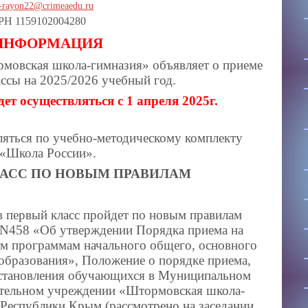
y-rayon22@crimeaedu.ru
РН 1159102004280
ИНФОРМАЦИЯ
овская школа-гимназия» объявляет о приеме
лассы на 2025/2026 учебный год.
ет осуществляться с 1 апреля 2025г.
ляться по учебно-методическому комплекту
«Школа России».
ЛАСС ПО НОВЫМ ПРАВИЛАМ
в первый класс пройдет по новым правилам
N458 «Об утверждении Порядка приема на
ым программам начального общего, основного
образования», Положение о порядке приема,
осстановления обучающихся в Муниципальном
тельном учреждении «Штормовская школа-
 Республики Крым (рассмотрено на заседании