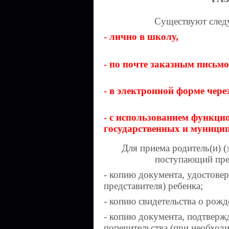
Существуют след
- лично в школу,
- по почте заказным письмо
- в электронной форме чере
- с использованием функци
государственных и муницип
Для приема родитель(и) (
поступающий пре
- копию документа, удостове
представителя) ребенка;
- копию свидетельства о рожд
- копию документа, подтверж
попечительства (при необходи