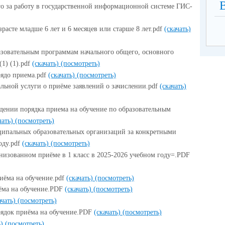
го за работу в государственной информационной системе ГИС-
зрасте младше 6 лет и 6 месяцев или старше 8 лет.pdf
(скачать)
азовательным программам начального общего, основного
1) (1).pdf
(скачать)
(посмотреть)
рядо приема.pdf
(скачать)
(посмотреть)
льной услуги о приёме заявлений о зачислении.pdf
(скачать)
ении порядка приема на обучение по образовательным
чать)
(посмотреть)
ципальных образовательных организаций за конкретными
оду.pdf
(скачать)
(посмотреть)
анизованном приёме в 1 класс в 2025-2026 учебном году=.PDF
иёма на обучение.pdf
(скачать)
(посмотреть)
ёма на обучение.PDF
(скачать)
(посмотреть)
ачать)
(посмотреть)
рядок приёма на обучение.PDF
(скачать)
(посмотреть)
ь)
(посмотреть)