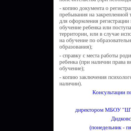
- копию документа о регистра
пребывания на закрепленной 
для оформления регистрации п
обучение ребенка или посту
территории, или в случае ис
на обучение по образовател
образования);
- справку с места работы роди
ребенка (при наличии права 
обучение);
- копию заключения психолог
наличии).
Консультации п
директором МБОУ 
Дидковс
(понедельник - п