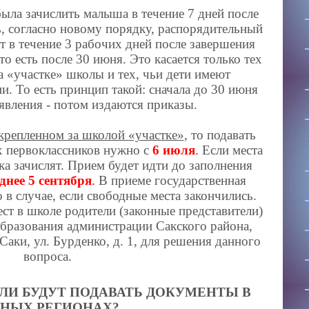
ыла зачислить малыша в течение 7 дней после
ь, согласно новому порядку, распорядительный
ет в течение 3 рабочих дней после завершения
то есть после 30 июня. Это касается только тех
а «участке» школы и тех, чьи дети имеют
. То есть принцип такой: сначала до 30 июня
явления - потом издаются приказы.
акрепленном за школой «участке»
, то подавать
х первоклассников нужно с
6 июля
.
Если места
нка зачислят. Прием будет идти до заполнения
днее 5 сентября
.
В приеме государственная
 в случае, если свободные места закончились.
ст в школе родители (законные представители)
бразования администрации Сакского района,
Саки, ул. Бурденко, д. 1, для решения данного
вопроса.
ЛИ БУДУТ ПОДАВАТЬ ДОКУМЕНТЫ В
ЗНЫХ РЕГИОНАХ?