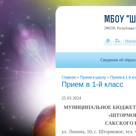
МБОУ "
296550, Республика 
Напи
Сведения об образ
Главная
»
Прием в школу
»
Прием в 1-й кл
Прием в 1-й класс
25.03.2024
МУНИЦИПАЛЬНОЕ БЮДЖЕТ
«ШТОРМО
САКСКОГО 
ул. Ленина, 10, с. Штормовое, тел.