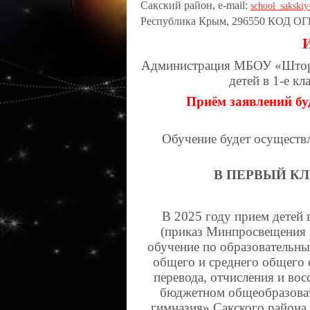
Сакский район, е-mail:
school_sakski
Республика Крым, 296550 КОД ОГ
Администрация МБОУ «Шторм
детей в 1-е к
Приём заявлений буд
Обучение будет осуществ
В ПЕРВЫЙ К
В 2025 году прием детей 
(приказ Минпросвещения 
обучение по образовательн
общего и среднего общего 
перевода, отчисления и в
бюджетном общеобразова
гимназия» Сакского района