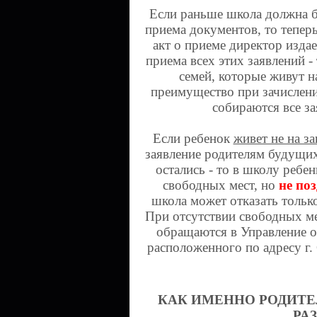
Если раньше школа должна б
приема документов, то тепер
акт о приеме директор изда
приема всех этих заявлений - 
семей, которые живут н
преимущество при зачислении
собираются все за
Если ребенок
живет не на з
заявление родителям будущи
остались - то в школу ребе
свободных мест, но
не поз
школа может отказать только
При отсутствии свободных ме
обращаются в Управление о
расположенного по адресу г. 
КАК ИМЕННО РОДИТЕ
РА