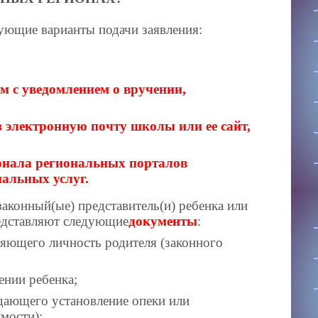
ующие варианты подачи заявления:
м с уведомлением о вручении,
з электронную почту школы или ее сайт,
онала региональных порталов
альных услуг.
законный(ые) представитель(и) ребенка или
дставляют следующие
документы
:
ряющего личность родителя (законного
ении ребенка;
дающего установление опеки или
мости);