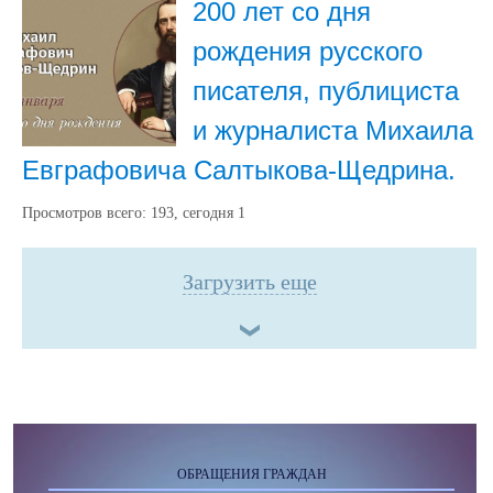
200 лет со дня
рождения русского
писателя, публициста
и журналиста Михаила
Евграфовича Салтыкова-Щедрина.
Просмотров всего:
193
, сегодня
1
Загрузить еще
ОБРАЩЕНИЯ ГРАЖДАН