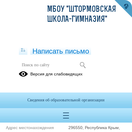
МБОУ "ШТОРМОВСКАЯ
ШКОЛА-ГИМНАЗИЯ"
Написать письмо
Контакты
Версия для слабовидящих
Муниципальное бюджетное общеобразовательное учреждение
"Штормовская школа-гимназия" Сакского района Республики
Сведения об образовательной организации
Крым
Сокращенное наименование
МБОУ "Штормовская школа-
образовательной организации*
гимназия"
Адрес местонахождения
296550, Республика Крым,