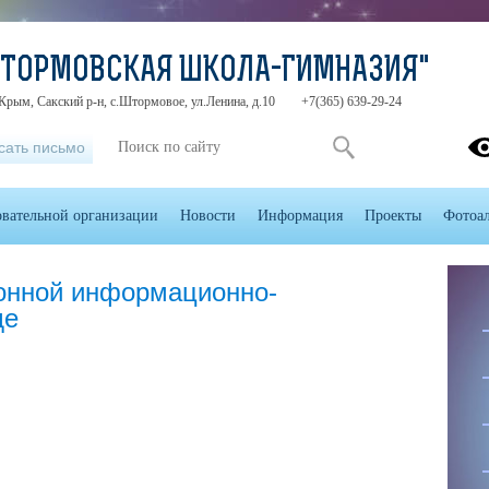
ШТОРМОВСКАЯ ШКОЛА-ГИМНАЗИЯ"
Крым, Сакский р-н, с.Штормовое, ул.Ленина, д.10
+7(365) 639-29-24
сать письмо
овательной организации
Новости
Информация
Проекты
Фотоа
онной информационно-
де