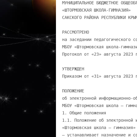
МУНИЦИПАЛЬНОЕ БЮДЖЕТНОЕ ОБЩЕОБРАЗОВАТЕЛЬНОЕ УЧРЕЖДЕНИЕ «ШТОРМОВСКАЯ ШКОЛА-ГИМНАЗИЯ» САКСКОГО РАЙОНА РЕСПУБЛИКИ КРЫМ РАССМОТРЕНО на заседании педагогического совета МБОУ «Штормовская школа-гимназия» Протокол от «23» августа 2023 г. № 11 УТВЕРЖДЕН Приказом от «31» августа 2023 г. № 156 ПОЛОЖЕНИЕ об электронной информационно-образовательной среде МБОУ «Штормовская школа – гимназия» 1. Общие положения 1.1. Положение об электронной информационно-образовательной среде МБОУ «Штормовская школа – гимназия» (далее – Положение, гимназия) – устанавливает назначение и составные элементы электронной информационнообразовательной среды (далее - ЭИОС) гимназии; – устанавливает требования к функционированию ЭИОС гимназии; – регулирует порядок и формы доступа к ресурсам, системам и веб-сервисам ЭИОС гимназии; – определяет права и ответственность пользователей ЭИОС гимназии. 1.2. Положение разработано в соответствии с: – Федеральным законом от 29.12.2012 №273-ФЗ «Об образовании в Российской Федерации»; – Федеральным законом от 27.07.2006 №149-ФЗ «Об информации, информационных технологиях и о защите информации»; – Федеральным законом от 27.07.2006 № 152-ФЗ «О персональных данных»; – постановлением Правительства РФ от 20.10.2021 №1802 «Об утверждении Правил размещения на официальном сайте образовательной организации в информационнотелекоммуникационной сети «Интернет» и обновления информации об образовательной организации, а также о признании утратившими силу некоторых актов и отдельных положений некоторых актов Правительства Российской Федерации»; – Уставом МБОУ «Штормовская школа – гимназия»; – локальными нормативными актами, регламентирующими организацию и обеспечение образовательного процесса. 1.3. Электронная информационно-образовательная среда гимназии (ЭИОС) – информационно-образовательное пространство, системно организованная совокупность информационного, технического и учебно-методического обеспечения, представленного в электронной форме и включающего в себя электронные информационные ресурсы, электронные образовательные ресурсы, совокупность информационных технологий, телекоммуникационных технологий, соответствующих технологических средств и обеспечивающего освоение обучающимися образовательных программ в полном объеме независимо от места нахождения обучающихся. 1.4. Назначение ЭИОС – обеспечение информационной открытости гимназии в соответствии с требованиями действующего законодательства Российской Федерации в сфере образования, организация образовательной деятельности гимназии и обеспечение доступа обучающихся и педагогических работников к информационно-образовательным ресурсам ЭИОС. 2 2. Цель и задачи 2.1. Целью формирования ЭИОС гимназии является информационное и методическое обеспечение образовательного процесса в соответствии с требованиями к реализации образовательных программ. 2.2. Основные задачи: – создание на основе современных информационных технологий единого образовательного и коммуникативного пространства; – обеспечение доступа обучающегося из любой точки, в которой имеется доступ к информационно-телекоммуникационной сети «Интернет», как на территории гимназии, так и вне его к электронным образовательным ресурсам, указанным в образовательных программах; – фиксация хода образовательного процесса, результатов промежуточной аттестации и результатов освоения образовательной программы; – проведение всех видов занятий, процедур оценки результатов обучения, реализация которых предусмотрена с применением электронного обучения, дистанционных образовательных технологий; – формирование электронного портфолио обучающегося, в том числе сохранение работ обучающегося, рецензий и оценок на эти работы со стороны любых участников образовательного процесса; – создание условий для организации взаимодействия между участниками образовательного процесса, в том числе синхронного и (или) асинхронного посредством сети «Интернет». 2.3. Основные принципы функционирования: – доступность и открытость; – комплексность построения; – ориентированность на пользователя; – системность; – интегративность и многофункциональность. 3. Формирование и функционирование 3.1. ЭИОС и отдельные ее элементы соответствуют действующему законодательству Российской Федерации; 3.2. Функционирование электронной информационно-образовательной среды гимназии обеспечивается соответствующими средствами информационно-коммуникационных технологий и квалификацией работников, ее использующих и поддерживающих (далее - пользователи): – обучающиеся: наличие базовых навыков работы с компьютером, ознакомление с порядком доступа к отдельным элементам ЭИОС; – работники (педагогические работники, административно управленческий и учебновспомогательный персонал): наличие базовых навыков работы с компьютером, прохождение курсов повышения квалификации и обучающих семинаров соответствующей направленности с целью приобретения и развития компетенций, необходимых для работы с модулями ЭИОС. 3.3. Порядок доступа к элементам ЭИОС регулируется соответствующими локальными актами гимназии; 3.4. ЭИОС формируется на основе отдельных модулей (элементов), входящих в ее состав. 3.5. Информационное наполнение ЭИОС определяется потребностями пользователей и осуществляется структурными подразделениями гимназии в порядке, установленном соответствующими локальными нормативными актами. 3.6. ЭИОС обеспечивает возможность хранения, переработки и передачи информации любого вида (визуальной и звуковой, статичной и динамичной, текстовой и графической), а также возможность доступа к различным источникам информации и возможность организации удалённого взаимодействия пользователей. 3.7. ЭИОС обеспечивает доступ (удалённый доступ), в том числе в случае примене