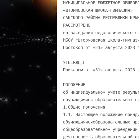
МУНИЦИПАЛЬНОЕ БЮДЖЕТНОЕ ОБЩЕОБРАЗОВАТЕЛЬНОЕ УЧРЕЖДЕНИЕ «ШТОРМОВСКАЯ ШКОЛА-ГИМНАЗИЯ» САКСКОГО РАЙОНА РЕСПУБЛИКИ КРЫМ РАССМОТРЕНО на заседании педагогического совета МБОУ «Штормовская школа-гимназия» Протокол от «23» августа 2023 г. № 11 УТВЕРЖДЕН Приказом от «31» августа 2023 г. № 156 ПОЛОЖЕНИЕ об индивидуальном учёте результатов освоения обучающимися образовательных программ 1.Общие положения 1.1. Настоящее положение обиндивидуальном учёте результатов освоения обучающимисяобразовательных программ в муниципальном бюджетном общеобразовательном учреждении «Штормовская школа-гимназия» регламентирует деятельность образовательной организации (далее – ОО) в части: - осуществления индивидуального учёта результатов освоения обучающимися основных образовательных программ,а также результатов освоения дополнительных образовательных программ, реализуемых в ОО; - деятельности педагогов и администрации ОО по учёту индивидуальных образовательных достижений освоения обучающимися образовательных программ, реализуемых в ОО; - порядка хранения в архивах индивидуальной информации о результатах освоения обучающимися образовательных программ; - зачёта индивидуальных достижений одарённых обучающихся, сведения о которых размещены в государственном информационном ресурсе о детях, проявивших выдающиеся способности, в ходе промежуточной и/или итоговой аттестации по предметам, не выносимым на ГИА. 1.2. Положение обиндивидуальном учёте результатов освоения обучающимися образовательных программ (далее - Положение) разработано в соответствии сФедеральным законом от 29.12.2012 г.№ 273-ФЗ «Об образовании в Российской Федерации» с изменениями 2023 г.;Федеральным государственным образовательным стандартом начального общего образования, утверждённым Приказом Министерством просвещения России от 31.05.2021 № 286; Федеральным государственным образовательным стандартом основного общего образования, утверждённым Приказом Министерством просвещения России от 31.05.2021 № 287; Федеральным государственным образовательным стандартом среднего общего образования, утверждённым Приказом Министерства образования и науки России от 17.05.2012 № 413; Правилами выявления детей, проявивших выдающиеся способности, сопровождения и мониторинга их дальнейшего развития,утверждённымиПостановлением Правительства РФ от 17.11.2015 № 1239; Приказом Минпросвещения России от 15.02.2022 № 77 "Об утверждении Порядка формирования и ведения государственного информационного ресурса о лицах, проявивших выдающиеся способности"; 1.2.2.С нормативными правовыми актами субъекта РФ; 1.2.3.C документами образовательной организации: Уставом Муниципального бюджетного общеобразовательного учреждения «Штормовская школа-гимназия»; - основными образовательными программами НОО, ООО, СОО; - дополнительными образовательными программами; - локальными нормативными актами ОО: Положением о внутренней системе оценки качества образования в ОО; Положением о формах, периодичности, порядке текущего контроля успеваемости и промежуточной аттестации обучающихся в ОО; Положением о портфолио обучающихся; Порядком зачёта ОО результатов освоения обучающимися учебных предметов, курсов, дисциплин (модулей), практики, дополнительных образовательных программ в других организациях, осуществляющих образовательную деятельность; Положением о внутришкольном контроле в ОО; Положением о поощрении обучающихся в ОО; Порядком/Положением хранения в архивах ОО на бумажных и/или электронных носителях результатов освоения обучающимися образовательныхпрограмм 1; 1.3. В положении используются следующие понятия, термины и сокращения: - индивидуальное образовательное достижение обучающегося – результат освоения обучающимся общеобразовательных программ – начального общего, основного общего, среднего общего образования, а также дополнительных образовательных программ (общеразвивающих и/или предпрофессиональных); - личное дело – сгруппированная и оформленная в соответствии с установленными требованиями совокупность документов, содержащих сведения об обучающемся, предусмотренные нормативными правовыми актами, локальными нормативными актами и организационно-распорядительными документами ОО; - портфолио обучающегося – комплекс документов, отражающих совокупность индивидуальных образовательных достижений обучающегося в урочной и/или внеурочной деятельности; - поощрение – способ/метод стимулирования, побуждения обучающегося к образовательной, творческой, спортивной и иным видам деятельности. Реализуется через признание значимости и важности поощряемой деятельности, во всестороннем содействии её успешности, в публичном одобрении достигнутых результатов и в выделении особо отличившихся: их награждение в виде призов, дипломов, памятных подарков; - ФГОС – федеральные государственные образовательные стандарты общего образования; - ФООП – Федеральная общеобразовательная программа; - ООП - основная образовательная программа. 2.Цели и задачи индивидуального учёта результатов освоения обучающимися образовательных программ. 2.1. Целью индивидуального учёта результатов освоения образовательных программ обучающимися ОО является определение образовательных потребностей и интересов личности, эффективное и поступательное развитие способностей обучающихся, выявление индивидуальных проблем в обучении и их своевременное решение. 2.2. Задачи индивидуального учёта результатов освоения образовательных программ: - определение уровня освоения обучающимися осваиваемых ими образовательных программ; - установление степени соответствия фактически достигнутых образовательных результатов планируемым результатам образовательной деятельности; - контроль и оценка качества образовательной деятельности ОО; - выявление обучающи