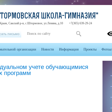
ШТОРМОВСКАЯ ШКОЛА-ГИМНАЗИЯ"
Крым, Сакский р-н, с.Штормовое, ул.Ленина, д.10
+7(365) 639-29-24
сать письмо
овательной организации
Новости
Информация
Проекты
Фотоа
идуальном учете обучающимися
х программ