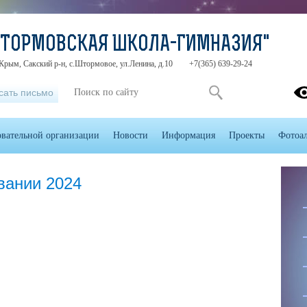
ШТОРМОВСКАЯ ШКОЛА-ГИМНАЗИЯ"
Крым, Сакский р-н, с.Штормовое, ул.Ленина, д.10
+7(365) 639-29-24
сать письмо
овательной организации
Новости
Информация
Проекты
Фотоа
вании 2024