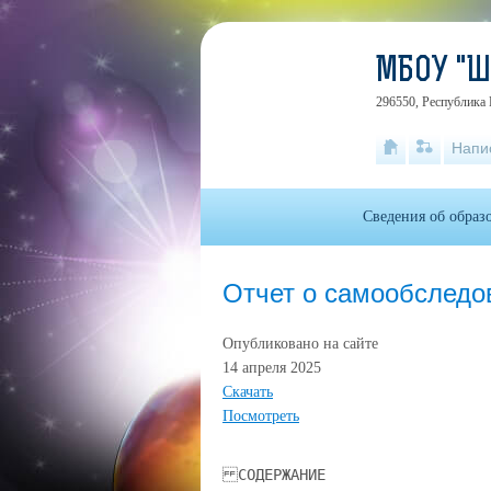
МБОУ "
296550, Республика 
Напи
Сведения об образ
Отчет о самообследо
Опубликовано на сайте
14 апреля 2025
Скачать
Посмотреть
СОДЕРЖАНИЕ АНАЛИТИЧЕСКАЯ ЧАСТЬ Организационно-правовое обеспечение деятельности образовательного учреждения 1.2. Документы, на основании которых осуществляет свою деятельность ОУ 1.3. Локальные акты, регламентирующие деятельность ОУ 2 УЧЕБНО-МЕТОДИЧЕСКАЯ ДЕЯТЕЛЬНОСТЬ 2.1. Структура образовательного учреждения и система управления. 2.2. Содержание и качество подготовки обучающихся. 2.3. Организация учебного процесса. 2.4. Качество кадрового обеспечения. 2.5. Участие в семинарах, практикумах 2.6. Качество учебно-методического, библиотечно-информационного обеспечения. 2.7. Материально-техническая база. 2.8. Внутренняя система оценки качества образования. 2.9. Анализ показателей деятельности школы. 2.10 Работа педагога-психолога. 3 РЕЗУЛЬТАТЫ АНАЛИЗА, ОЦЕНКА ОБРАЗОВАТЕЛЬНОЙ ДЕЯТЕЛЬНОСТИ 3.1. Результаты основного государственного экзамена ГИА-9. 3.2. Результаты основного государственного экзамена ГИА-11. 3.3. Пути устранения низких показателей результатов ГИА. 3.4. Результаты ВПР 3.5. Результативность участия обучающихся в районных, республиканских, всероссийских научно-практических конкурсах. 3.6. Востребованность выпускников; 4 ХАРАКТЕРИСТИКА ВОСПИТАТЕЛЬНОЙ ДЕЯТЕЛЬНОСТИ 4.1. Организация внеурочной деятельности 5 ДОПОЛНИТЕЛЬНОЕ ОБРАЗОВАНИЕ ПРИЛОЖЕНИЯ 1 1.1. . 3 4 4 5 7 7 8 9 11 13 16 17 18 19 20 36 36 37 38 40 42 46 46 47 51 54 Отчет о самообследовании муниципального бюджетного общеобразовательного учреждения «Штормовская школа-гимназия» за 2024 год Нормативной правовой базой для проведения самообследования МБОУ «Штормовская школа – гимназия» служат документы: 1. Федеральный закон от 29.12.2012 № 273-ФЗ «Об образовании в Российской Федерации». 2. Порядок проведения самообследования образовательной организации, утвержденный приказом Минобрнауки России от 14.06.2013 № 462 (с изменениями, внесенными приказом Минобрнауки России от 14.12.2017 № 1218). 3. Показатели деятельности образовательной организации, подлежащей самообследованию, утвержденные приказом Минобрнауки России от 10.12.2013 № 1324 (с изменениями, внесенными приказом Минобрнауки России от 15.02.2017 № 136). 4. Письмо Федеральной службы по надзору в сфере образования и науки от 04.08.2017 № 05-375 «Методические рекомендации по организации и проведению органами исполнительной власти субъектов Российской Федерации, осуществляющими переданные полномочия Российской Федерации в сфере образования, проверок организаций, осуществляющих образовательную деятельность по образовательным программам начального общего, основного общего и среднего общего образования, в рамках федерального государственного надзора в сфере образования». В соответствии с пунктом 2 статьи 29 Федерального закона Российской Федерации от 29 декабря 2012г. № 273-ФЗ «Об образовании в Российской Федерации» «Образовательные организации обеспечивают открытость и доступность отчета о результатах самообследования», который в соответствии с пунктом 3 статьи 28 указанного закона предоставляют учредителю и общественности. Целями проведения самообследования являются обеспечение доступности и открытости информации о деятельности организации, а также подготовка отчета о результатах. Проводится ежегодно в апреле, администрацией школы в форме анализа. 1. АНАЛИТИЧЕСКАЯ ЧАСТЬ Муниципальное бюджетное общеобразовательное учреждение «Штормовская школагимназия» является муниципальным бюджетным общеобразовательным учреждением, переименованным на основании Постановления администрации Сакского района Республики Крым № 58 от 25.12.2014 г. ориентированным на всестороннее формирование личности обучающегося с учетом его физического и психического развития, индивидуальных возможностей и способностей. Развитие и совершенствование образовательного процесса, осуществление дополнительных мер социальной поддержки детей; формирование общей культуры личности обучающихся на основе усвоения обязательного минимума содержания образовательных программ, их адаптация к жизни в обществе, создание основы для осознанного выбора и последующего освоения профессиональных образовательных программ, воспитание гражданственности, трудолюбия, уважения к правам и свободам человека, любви к окружающей природе, Родине, семье, формированию здорового образа жизни. Принципами образовательной политики является следующее: - демократизация (сотрудничество педагогов и учеников, учащихся друг с другом, педагогов и родителей); - гуманизация (личностно-ориентированная педагогика, направленная на удовлетворение образовательных потребностей учащихся, их родителей, на выявление и развитие способностей каждого ученика, и одновременно обеспечивающая стандарт образования); - дифференциация (учет учебных, интеллектуальных, психологических особенностей учеников, их профессиональных склонностей); - индивидуализация (создание индивидуальной образовательной программы для каждого школьника в перспективе); - оптимизация процесса реального дополнительного образования. развития детей через интеграцию общего и 1.1. Организационно-правовое обеспечение деятельности ОУ Устав образовательного учреждения утвержден Постановлением Администрации Сакского района Республики Крым от 25.12.2012 г. № 58 Юридический и фактический адрес ОО: 296550, Российская Федерация, Республика Крым, Сакский район, с. Штормовое, ул. Ленина, дом 10. Телефон: 8 (06563) 92-9-24 E-mail: school_sakskiy-rayon22@crimeaedu.ru Сайт: https://shtormovskaya.krymschool.ru Организационно – правовая форма – бюджетное учреждение. Муниципальные образовательные услуги оказываются в соответствии с: - Федеральный Закон Российской Федерации №273-ФЗ от 29.12.2012 года «Об образовании в Российской Федерации»; - Лицензия на образовательную деятельность: серия 82Л01 № 0000331 от 23.06. 2016г; - Свидетельство о государственной аккредитации: серия 82А01 № 0000113 от 14.04. 2017г.; - Санитарно-эпидемиологическими правилами и нормативами СанПиН 2.4.2.2821-10 «Санитарно-эпидемиологические требования к организациям воспитания и обучения, отдыха и оздоровления детей и молодежи», утвержденными постановлением Главного государственного санитарного врача Российской Федерации от 28.09.2020 №28. - Уставом школы; - Муниципальным заданием школы; - Планом финансово-хозяйственной деятельности школы; - Участниками образовательных отношений в школе являются педагоги, обучающиеся, родители (законные представители). 1.2. Документы, на основании которых осуществляет свою деятельность ОУ: а) Лицензия на право ведения образовательной деятельности: серия 82Л01, регистрационный номер 0000113, выдана 25 марта 2016 г., срок действия лицензии бессрочно. МБОУ «Штормовская школа-гимназия» имеет лицензию на право ведения образовательной деятельности по следующим образовательным программам:  Основная образовательная программа начального общего образования (1-4 кл, ФГОС);  Основная образовательная программа основного общего образования (5-7 кл, ФГОС);  Основная образовательная программа среднего общего образования (10-11 кл, ФГОС);  Программа дополнительного образования; б) Свидетельство о государственной аккредитации серия 82А01 № 0000113 от 14.04.2017 г. В 2017 г. образовательное учреждение прошло государственную аккредитацию, приказ Минобразования Крыма от 14.04.2017 года № 934. Учредителем учреждения является муниципальное образование Сакский район Республики Крым. Функции и полномочия учредителя учреждения осуществляет администрация Сакского района Республики Крым. Собственником имущества учреждения является муниципальное образование Сакский район Республики Крым. Местонахождение Учредителя: 296500, г. Саки, ул. Ленина, 15 телефон: 8 (06563) 2-34-39 электронная почта: rayonosaki@mail.ru МБОУ «Штормовская школа-гимназия» является юридическим лицом, обладает обособленным имуществом на праве оперативного управления, самостоятельным балансом, лицевыми счетами в органах Федерального казначейства; имеет гербовую печать и со своим наименованием.                                              1.3. Локальные акты, регламентирующие деятельность ОУ: Правила внутреннего трудового распорядка обучающихся в ОО; Правила внутреннего распорядка; Порядок организации обучения на дому; Положение о ВШК; Положение о порядке проведения аттестации педагогических работников в целях подтверждения СЗД работниками ОО; Положение о внеурочной деятельности; Положение о порядке приема в школу; Положение о приеме детей в 1 класс; Положение об общем собрании трудового коллектива; Положение об использовании мобильных устройств; Положение о наставничестве; Положение о ведение личных дел обучающихся; Положение о взаимопосещении уроков; Положение о ВПР; Положение о правилах приема, перевода, выбытия, отчисления обучающихся; Положение о дежурном администраторе в школе; Положение о дополнительном образовании в школе; Положение о единых требованиях к устной и письменной речи об-ся; Положение о комиссии по трудовым спорам в школе; Положение о комиссии по урегулированию споров; Положение о МО; Положение о нормах профессиональной этики; Положение о педагогическом совете; Положение о порядке аттестации педагогических кадров; Положение о порядке и формах итоговой аттестации; Положение о порядке учета посещаемости; Положение о работе в Сферум; Положение о сайте школы; Положение о семейном образовании и самообразовании; Положение о системе оцениваниия образовательных достижений обучающихся; Положение о совете школы; Положение о формах, периодичности, порядке текущего контроля успеваемости; Положение о цифровой образовательной среде; Положение о языке обучения; Положение об индивидуальном учете обучающимися общеобразовательных программ; Положение об организации проектной деятельности; Положение об электронной информационно-образовательной среде; Порядок приема на обучение по образовательным программам начального общего, основного общего и среднего общего образования; Положение о ведении тетрадей; Положение о внутреннем трудовом распорядке; Положение о ликвидации академической задолженности; Положение о порядке хранения документов; Положение о