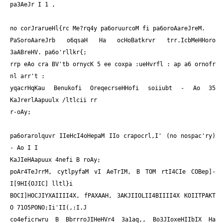
pa3AeJr I 1
,
no corJrarueHl{rc Me?rq4y pa6oruurcoM fi pa6oroAareJreM.
PaSoroAareJrb o6qsaH Ha ocHoBatkrvr trr.IcbMeHHoro
3aABreHV. pa6o'rllkr{;
rrp eAo cra BV'tb ornycK 5 ee coxpa :ueHvrfl : ap a6 ornofr
nl arr't :
yqacrHqKau Benukofi OreqecrseHHofi soiiubt - Ao 35
KaJrerlAapuulx /ltlcii rr
r-oAy;
pa6orarolquvr IIeHcI4oHepaM IIo crapocrl,I' (no nospac'ry)
- Ao I I
KaJIeHAapuux 4nefi B roAy;
poAr4TeJrrM, cytlpyfaM vI AeTrIM, B TOM rtI4CIe COBep]-
I[9HI{OJIC] lltl}i
BOCI]HOCJIYXAIIII4X, fPAXAAH, 3AKJIIOLII4BIIII4X KOIITPAKT
O 71O5PONO;Ii'II(,:I.J
co4eficrwru B BbrrroJIHeHVr4 3a1aq,, Bo3JIoxeHIIbIX Ha