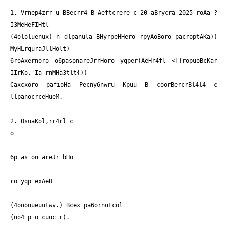
1. Vrnep4zrr u BBecrr4 B Aeftcrere c 20 aBrycra 2025 roAa ?
I3MeHeFIHtl
(4ololuenux) n dlpanula BHyrpeHHero rpyAoBoro pacroptAKa))
MyHLrquraJllHolt)
6roAxernoro o6pasonareJrrHoro yqper(AeHr4fl <[[ropuoBcKar
IIrKo,'Ia-rnMHa3tlt{))
Caxcxoro pafioHa Pecny6nwru Kpuu B coorBercrBl4l4 c
llpanocrceHueM.
2. OsuaKol,rr4rl c
o
6p as on areJr bHo
ro yqp exAeH
(4ononueuutwv.) Bcex pa6ornutcol
(no4 p o cuuc r).