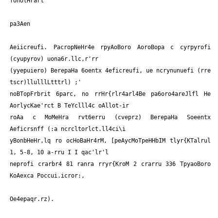
fonolHrarl
pa3Aen
Aeiicreufi. PacropNeHr4e rpyAoBoro AoroBopa c cyrpyrofi
(cyupyrov) uona6r.llc,r'rr
(yyepuiero) BerepaHa 6oentx 4eficreufi, ue ncrynunuefi (rre
tscr)llulllLtttrl) ;'
noBTopFrbrit 6parc, no rrHr{rlr4arl4Be pa6oro4areJlfl He
AorlycKae'rct B TeYclll4c oAllot-ir
roAa c MoMeHra rvt6erru (cveprz) BerepaHa Soeentx
Aeficrsnff (:a ncrcltorlct.ll4ci\i
yBonbHeHr,lq ro ocHoBaHr4rM, [peAycMoTpeHHbIM tlyr{KTalrul
1, 5-8, 10 a-rru I I qac'lr'l
neprofi crarbr4 81 ranra rryr{KroM 2 crarru 336 TpyaoBoro
KoAexca Poccui.icror:,
Oe4epaqr.rz).