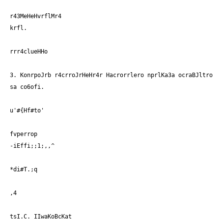
r43MeHeHvrflMr4
krfl.
rrr4clueHHo
3. KonrpoJrb r4crroJrHeHr4r Hacrorrlero nprlKa3a ocraBJltro
sa co6ofi.
u'#{Hf#to'
fvperrop
-iEffi;;1;,,^
*di#T.;q
,4
tsI.C. IIwaKoBcKat