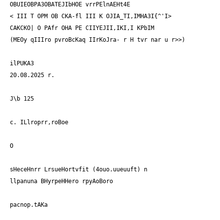
OBUIEOBPA3OBATEJIbHOE vrrPElnAEHt4E
< III T OPM OB CKA-fl III K OJIA_TI,IMHA3I{^'I>
CAKCKO| O PAfr OHA PE CIIYEJII,IKI,I KPbIM
(MEOy qIIIro pvroBcKaq IIrKoJra- r H tvr nar u r>>)
ilPUKA3
20.08.2025 r.
J\b 125
c. ILlroprr,roBoe
O
sHeceHnrr LrsueHortvfit (4ouo.uueuuft) n
llpanuna BHyrpeHHero rpyAoBoro
pacnop.tAKa