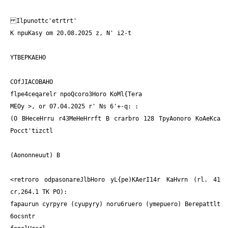
Ilpunottc'etrtrt'
K npuKasy om 20.08.2025 z, N' i2-t
YTBEPKAEHO
COfJIACOBAHO
flpe4ceqarelr npoQcoro3Horo KoMl{Tera
MEOy
>, or 07.04.2025 r' Ns 6'+-q: :
(O BHeceHrru r43MeHeHrrft B crarbro 128 TpyAonoro KoAeKca
Pocct'tizct
l
(Aononneuut) B
<
retroro odpasonareJlbHoro yL{pe)KAerI14r
KaHvrn (rl. 41
cr,264.1 TK PO):
fapaurun cyrpyre (cyupyry) noru6ruero (ymepuero) Berepattlt
6ocsntr