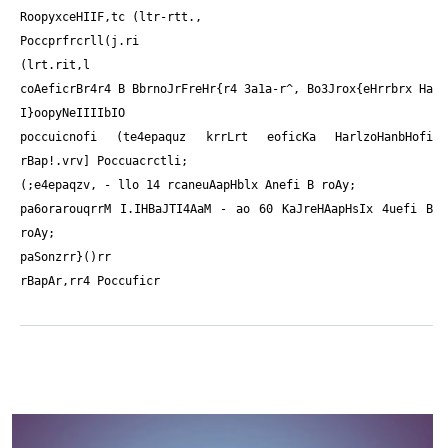
RoopyxceHIIF,tc (ltr-rtt.,
Poccprfrcr
ll(j.ri
(lrt.rit,l
coAeficrBr4r4 B BbrnoJrFreHr{r4 3a1a-r^, Bo3Jrox{eHrrbrx Ha
I}oopyNeIIIIbIO
poccuicnofi (te4epaquz krrLrt eoficKa HarlzoHanbHofi
rBap!.vrv] Poccuacrctli;
(;e4epaqzv, - llo 14 rcaneuAapHblx Anefi B roAy;
pa6orarouqrrM I.IHBaJTI4AaM - ao 60 KaJreHAapHsIx 4uefi B
roAy;
paSonzr
r}()rr
rBapAr,rr4 Poccuficr