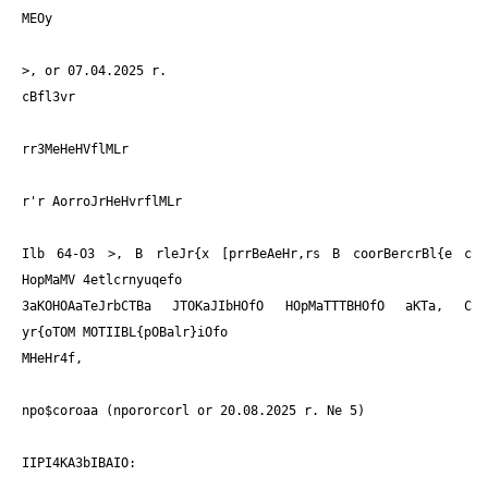
MEOy
>, or 07.04.2025 r.
cBfl3vr
rr3MeHeHVflMLr
r'r AorroJrHeHvrflMLr
Ilb 64-O3
>, B rleJr{x [prrBeAeHr,rs B coorBercrBl{e c
HopMaMV 4etlcrnyuqefo
3aKOHOAaTeJrbCTBa JTOKaJIbHOfO HOpMaTTTBHOfO aKTa, C
yr{oTOM MOTIIBL{pOBalr}iOfo
MHeHr4f,
npo$coroaa (npororcorl or 20.08.2025 r. Ne 5)
IIPI4KA3bIBAIO: