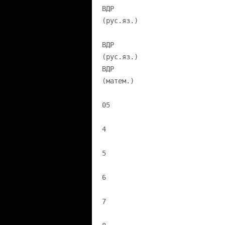
ВДР
(рус.яз.)
ВДР
(рус.яз.)
ВДР
(матем.)
05
4
5
6
7