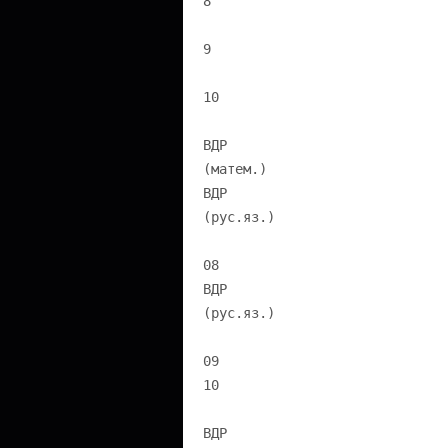
8
9
10
ВДР
(матем.)
ВДР
(рус.яз.)
08
ВДР
(рус.яз.)
09
10
ВДР