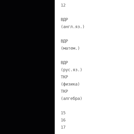
12
ВДР
(англ.яз.)
ВДР
(матем.)
ВДР
(рус.яз.)
ТКР
(физика)
ТКР
(алгебра)
15
16
17