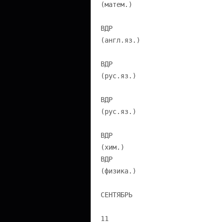
(матем.)
ВДР
(англ.яз.)
ВДР
(рус.яз.)
ВДР
(рус.яз.)
ВДР
(хим.)
ВДР
(физика.)
СЕНТЯБРЬ
11