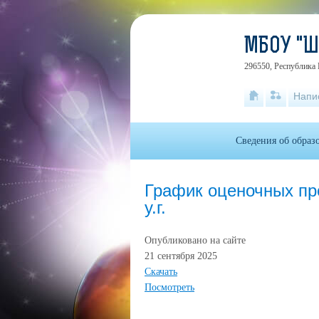
МБОУ "
296550, Республика 
Напи
Сведения об образ
График оценочных про
у.г.
Опубликовано на сайте
21 сентября 2025
Скачать
Посмотреть