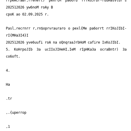
rrpeAcraBr,rreneft) pexr{M pa6oru rrrKoJrbr-ruuHasvtur's
202512026 yw6noM roAy B
cpoK ao 02.09.2025 r.
Pasl,recrnrr r,rn$oprvrauraro o pexl{Me pa6orrt rrIKoJIbI-
rI{MHa3I4}I
202512026 yve6uufi roA na oQnqraaJrbHoM cafire IxKoJIbI.
5. KoHrpoJIb 3a ucIIoJIHeHI,IeM rIpHKa3a ocraBntr) 3a
co6oft.
4.
Ha
.tr
,.{uperrop
,1