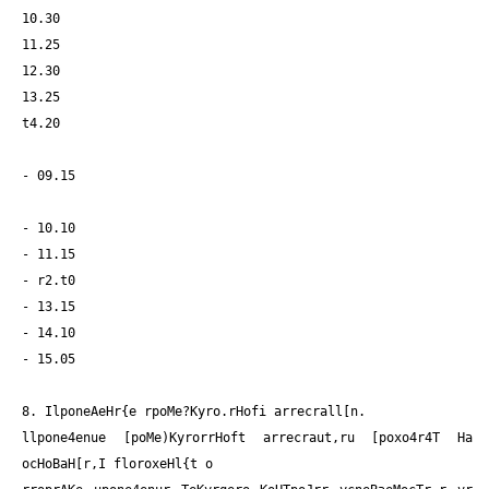
10.30
11.25
12.30
13.25
t4.20
- 09.15
- 10.10
- 11.15
- r2.t0
- 13.15
- 14.10
- 15.05
8. IlponeAeHr{e rpoMe?Kyro.rHofi arrecrall[n.
llpone4enue [poMe)KyrorrHoft arrecraut,ru [poxo4r4T Ha
ocHoBaH[r,I floroxeHl{t o