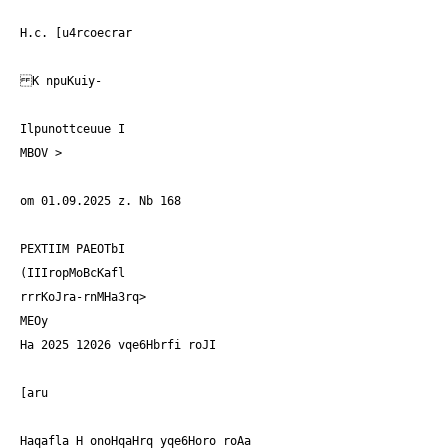
H.c. [u4rcoecrar
K npuKuiy-
Ilpunottceuue I
MBOV
>
om 01.09.2025 z. Nb 168
PEXTIIM PAEOTbI
(IIIropMoBcKafl
rrrKoJra-rnMHa3rq>
MEOy
Ha 2025 12026 vqe6Hbrfi roJI
[aru
Haqafla H onoHqaHrq yqe6Horo roAa