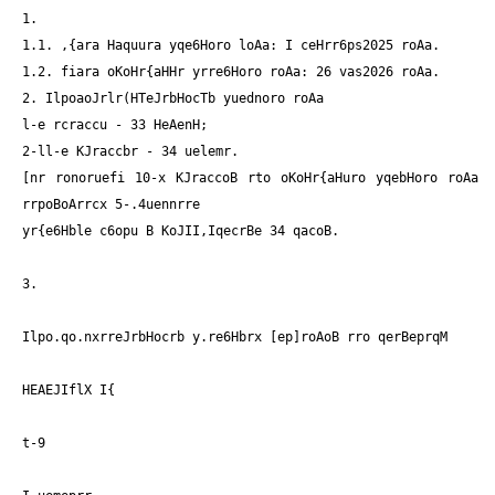
1.
1.1. ,{ara Haquura yqe6Horo loAa: I ceHrr6ps2025 roAa.
1.2. fiara oKoHr{aHHr yrre6Horo roAa: 26 vas2026 roAa.
2. IlpoaoJrlr(HTeJrbHocTb yuednoro roAa
l-e rcraccu - 33 HeAenH;
2-ll-e KJraccbr - 34 uelemr.
[nr ronoruefi 10-x KJraccoB rto oKoHr{aHuro yqebHoro roAa
rrpoBoArrcx 5-.4uennrre
yr{e6Hble c6opu B KoJII,IqecrBe 34 qacoB.
3.
Ilpo.qo.nxrreJrbHocrb y.re6Hbrx [ep]roAoB rro qerBeprqM
HEAEJIflX I{
t-9