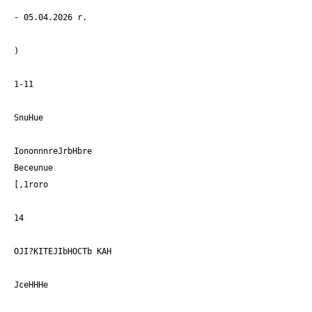
- 05.04.2026 r.
)
1-11
SnuHue
IononnnreJrbHbre
Beceunue
[,1roro
14
OJI?KITEJIbHOCTb KAH
JceHHHe