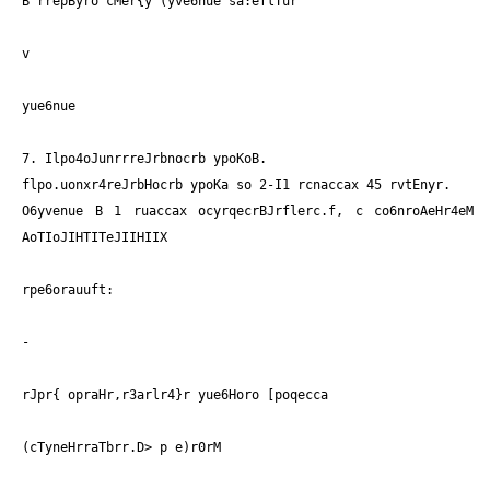
B rrepByro cMer{y (yve6nue sa:eflTur
v
yue6nue
7. Ilpo4oJunrrreJrbnocrb ypoKoB.
flpo.uonxr4reJrbHocrb ypoKa so 2-I1 rcnaccax 45 rvtEnyr.
O6yvenue B 1 ruaccax ocyrqecrBJrflerc.f, c co6nroAeHr4eM
AoTIoJIHTITeJIIHIIX
rpe6orauuft:
-
rJpr{ opraHr,r3arlr4}r yue6Horo [poqecca
(cTyneHrraTbrr.D> p e)r0rM