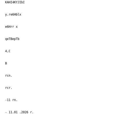
KAHI4KYJIbI
y.re6Hblx
e6Hrr x
qeTBepTb
4,C
B
rcn.
rcr.
-11 rn.
- 11.01 .2026 r.