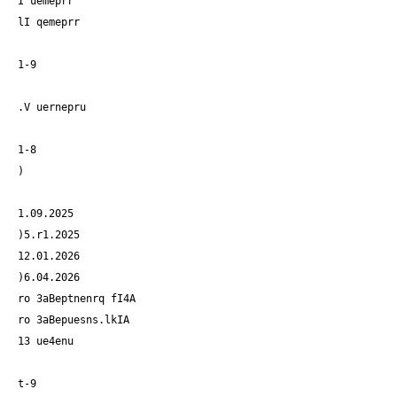
I uemeprr
lI qemeprr
1-9
.V uernepru
1-8
)
1.09.2025
)5.r1.2025
12.01.2026
)6.04.2026
ro 3aBeptnenrq fI4A
ro 3aBepuesns.lkIA
13 ue4enu
t-9