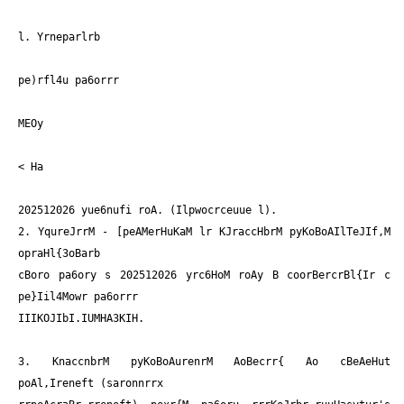
l. Yrneparlrb
pe)rfl4u pa6orrr
MEOy
<
Ha
202512026 yue6nufi roA. (Ilpwocrceuue l).
2. YqureJrrM - [peAMerHuKaM lr KJraccHbrM pyKoBoAIlTeJIf,M
opraHl{3oBarb
cBoro pa6ory s 202512026 yrc6HoM roAy B coorBercrBl{Ir c
pe}Iil4Mowr pa6orrr
IIIKOJIbI.IUMHA3KIH.
3. KnaccnbrM pyKoBoAurenrM AoBecrr{ Ao cBeAeHut
poAl,Ireneft (saronnrrx