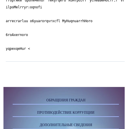
rroprAKe upone4enur TeKyrqero KoHTpoJrr ycneBaeMocTr,r vr
ilpoMelrryr:oqnofi
arrecrarluu o6yuarorqvrxcfl MyHuqnuarrhHoro
6roAxernoro
yqpexqeHur <
ОБРАЩЕНИЯ ГРАЖДАН
ПРОТИВОДЕЙСТВИЕ КОРРУПЦИИ
ДОПОЛНИТЕЛЬНЫЕ СВЕДЕНИЯ