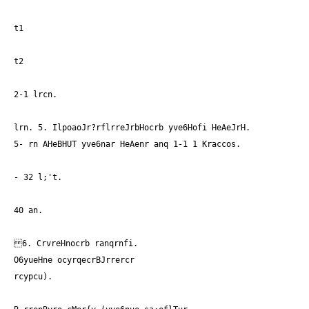
t1
t2
2-1 lrcn.
lrn. 5. IlpoaoJr?rflrreJrbHocrb yve6Hofi HeAeJrH.
5- rn AHeBHUT yve6nar HeAenr anq 1-1 1 Kraccos.
- 32 l;'t.
40 an.
6. CrvreHnocrb ranqrnfi.
O6yueHne ocyrqecrBJrrercr
rcypcu).