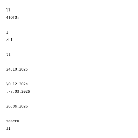
ll
4TOfO:
I
zLI
tl
24.10.2025
\0.12.202s
,-7.03.2026
26.0s.2026
seaeru
JI