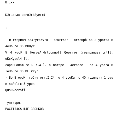
B 1-x
KJraccax ucnoJrb3yerct
:
- B rrepBoM noJryrorvru - ceurr6pr - orre6pb no 3 yporca B
AeHb no 35 MHHyr
V 4 ypoK B HerpaAr4rluonnoft Qoprrae (rearpanusarlr4fl,
oKcKypcl4-fl,
copeBHoBamLre u r.A.), n nor6pe - 4era6pe - no 4 ypora B
IeHb no 35 MLIrryr,
- Bo BropoM rroJryrorr,I.I4 no 4 ypoKa no 40 rtinnyr; 1 pas
n seAelrc 5 ypon
Qusuvecrofi
rynrrypu.
PACTII4CAHI4E 3BOHKOB