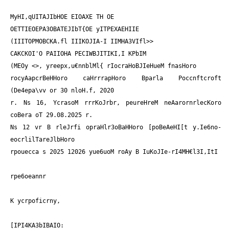
MyHI,qUITAJIbHOE EIOAXE TH OE
OETTIEOEPA3OBATEJIbT{OE yITPEXAEHIIE
(IIITOPMOBCKA.fl IIIKOJIA-I IIMHA3VIfl>>
CAKCKOI'O PAIIOHA PECIWBJITIKI,I KPbIM
(MEOy <
>, yreepx,u€nnblMl{ rIocraHoBJIeHueM fnasHoro
rocyAapcrBeHHoro caHrrrapHoro Bparla Poccnftcroft
(De4epa\vv or 30 nloH.f, 2020
r. Ns 16, YcrasoM rrrKoJrbr, peureHreM neAarornrlecKoro
coBera oT 29.08.2025 r.
Ns 12 vr B rleJrfi opraHlr3oBaHHoro [poBeAeHI[t y.Ie6no-
eocrlilTareJlbHoro
rpouecca s 2025 12026 yue6uoM roAy B IuKoJIe-rI4MH€l3I,ItI
rpe6oeannr
K ycrpoficrny,
[IPI4KA3bIBAIO: