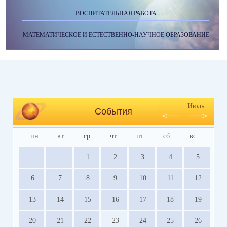
ВОСПИТАТЕЛЬНАЯ РАБОТА
МАТЕМАТИЧЕСКОЕ И ЕСТЕСТВЕННО-НАУЧНОЕ ОБРАЗОВАНИЕ
Июль
События
пн
вт
ср
чт
пт
сб
вс
1
2
3
4
5
6
7
8
9
10
11
12
13
14
15
16
17
18
19
20
21
22
23
24
25
26