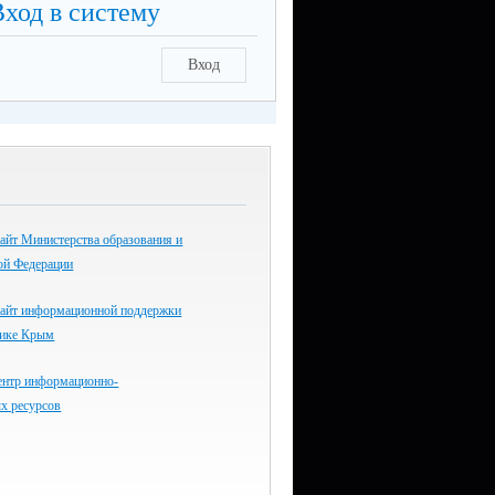
Вход в систему
Вход
айт Министерства образования и
ой Федерации
айт информационной поддержки
лике Крым
ентр информационно-
х ресурсов