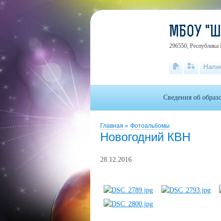
МБОУ "
296550, Республика 
Напи
Сведения об образ
Главная
»
Фотоальбомы
Новогодний КВН
28.12.2016