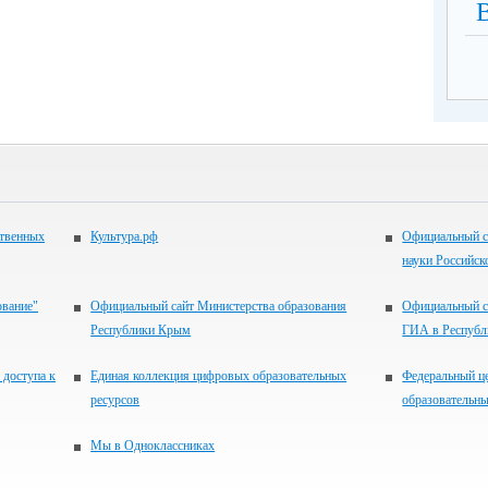
ственных
Культура.рф
Официальный с
науки Российск
ование"
Официальный сайт Министерства образования
Официальный с
Республики Крым
ГИА в Респуб
 доступа к
Единая коллекция цифровых образовательных
Федеральный ц
ресурсов
образовательны
Мы в Одноклассниках