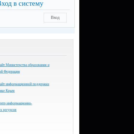
Вход в систему
Вход
айт Министерства образования и
ой Федерации
айт информационной поддержки
лике Крым
ентр информационно-
х ресурсов