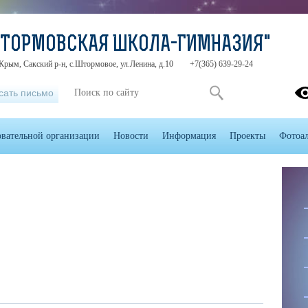
ШТОРМОВСКАЯ ШКОЛА-ГИМНАЗИЯ"
Крым, Сакский р-н, с.Штормовое, ул.Ленина, д.10
+7(365) 639-29-24
сать письмо
овательной организации
Новости
Информация
Проекты
Фотоа