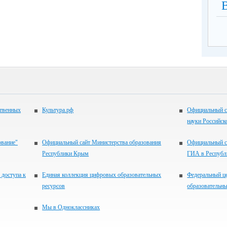
ственных
Культура.рф
Официальный с
науки Российск
ование"
Официальный сайт Министерства образования
Официальный с
Республики Крым
ГИА в Респуб
 доступа к
Единая коллекция цифровых образовательных
Федеральный ц
ресурсов
образовательны
Мы в Одноклассниках