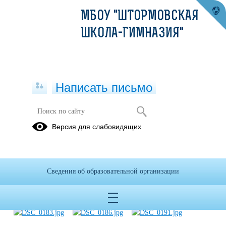
МБОУ "ШТОРМОВСКАЯ
ШКОЛА-ГИМНАЗИЯ"
Написать письмо
Митинг, посвященный
Версия для слабовидящих
освобождению Сакского района от
немецко-фашистских захватчиков
16.04.2018
Сведения об образовательной организации