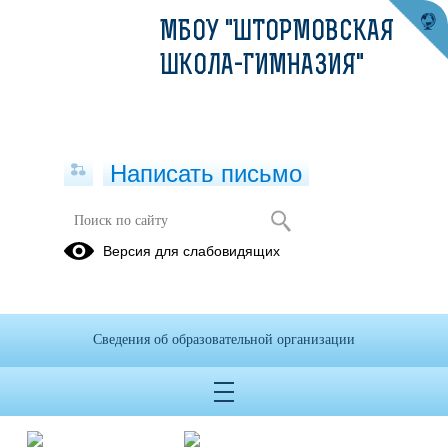
МБОУ "ШТОРМОВСКАЯ
ШКОЛА-ГИМНАЗИЯ"
Написать письмо
Ребята МБОУ "Штормовская школа-
Версия для слабовидящих
гимназиия"приняли участие в
мероприятие,посвященной Дню
работника прокуратуры,
просмотрели видеофильм.
Сведения об образовательной организации
14.01.2019