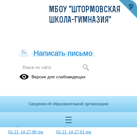
МБОУ "ШТОРМОВСКАЯ
ШКОЛА-ГИМНАЗИЯ"
Написать письмо
Встреча обучающихся с МЧС.
Версия для слабовидящих
Беседа о правилах поведения
вблизи водоёмов в зимний период.
23.02.2020
Сведения об образовательной организации