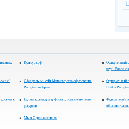
ственных
Культура.рф
Официальный с
науки Российск
ование"
Официальный сайт Министерства образования
Официальный с
Республики Крым
ГИА в Респуб
 доступа к
Единая коллекция цифровых образовательных
Федеральный ц
ресурсов
образовательны
Мы в Одноклассниках