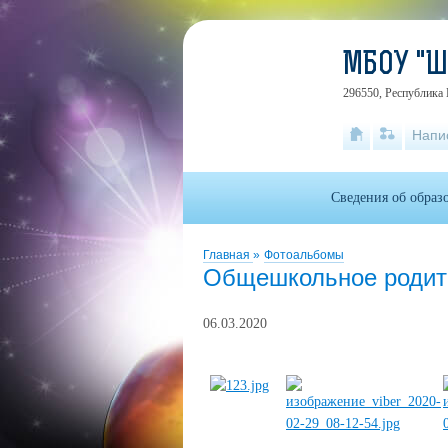
МБОУ "
296550, Республика 
Напи
Сведения об образ
Главная
»
Фотоальбомы
Общешкольное родит
06.03.2020