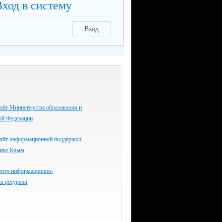
Вход в систему
Вход
айт Министерства образования и
ой Федерации
айт информационной поддержки
лике Крым
ентр информационно-
х ресурсов