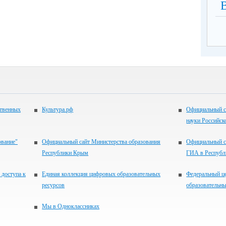
ственных
Культура.рф
Официальный с
науки Российск
ование"
Официальный сайт Министерства образования
Официальный с
Республики Крым
ГИА в Респуб
 доступа к
Единая коллекция цифровых образовательных
Федеральный ц
ресурсов
образовательны
Мы в Одноклассниках