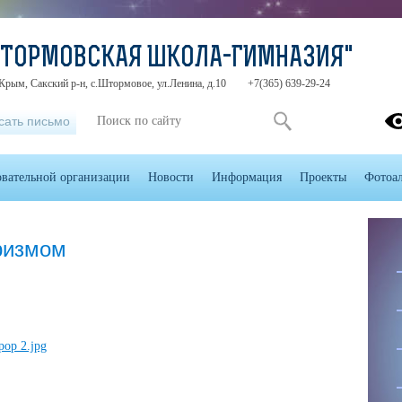
ШТОРМОВСКАЯ ШКОЛА-ГИМНАЗИЯ"
Крым, Сакский р-н, с.Штормовое, ул.Ленина, д.10
+7(365) 639-29-24
сать письмо
овательной организации
Новости
Информация
Проекты
Фотоа
ризмом