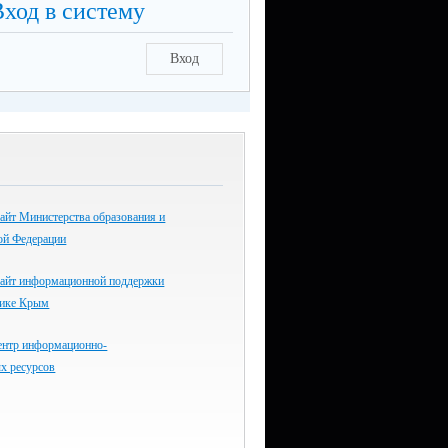
Вход в систему
Вход
айт Министерства образования и
ой Федерации
айт информационной поддержки
лике Крым
ентр информационно-
х ресурсов