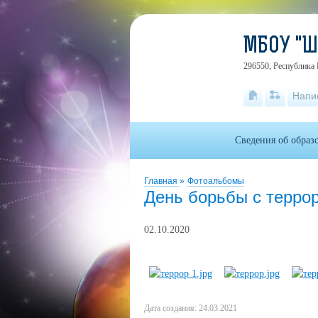
МБОУ "
296550, Республика 
Напи
Сведения об образ
Главная
»
Фотоальбомы
День борьбы с терро
02.10.2020
Дата создания: 24.03.2021