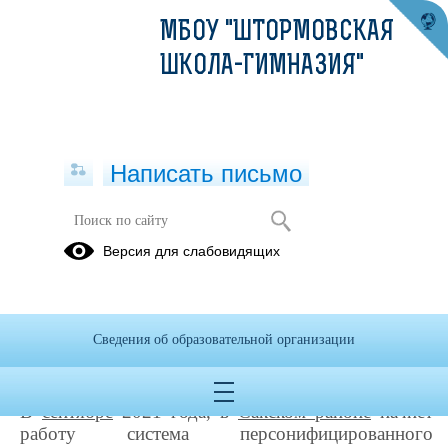
МБОУ "ШТОРМОВСКАЯ
ШКОЛА-ГИМНАЗИЯ"
Написать письмо
Персонифицированное
Версия для слабовидящих
финансирование
04.06.2021
Качественное дополнительное
Сведения об образовательной организации
обучение доступно всем!
В
сентябре
2021 года, в
Сакском районе
начнет
работу система персонифицированного