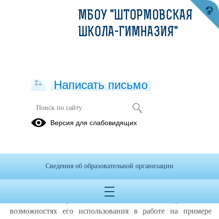
МБОУ "ШТОРМОВСКАЯ
ШКОЛА-ГИМНАЗИЯ"
Написать письмо
Урок Цифры "Искусственный
Версия для слабовидящих
интеллект в образовании"
08.10.2021
В рамках всероссийской образовательной акции "Урок
Сведения об образовательной организации
Цифры" в школе проходили уроки «Искусственный
интеллект в образовании». Ученики знакомились с
понятием "искусственный интеллект" и узнали о
возможностях его использования в работе на примере