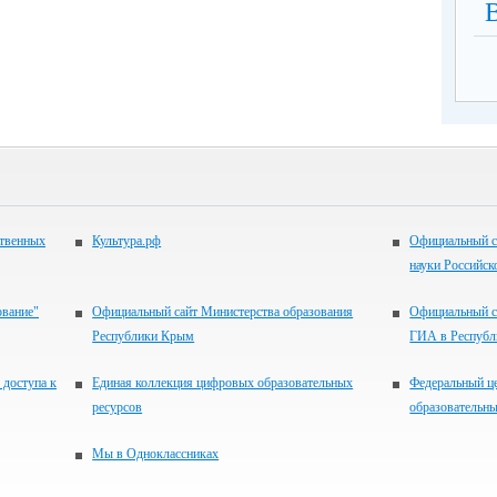
ственных
Культура.рф
Официальный с
науки Российск
ование"
Официальный сайт Министерства образования
Официальный с
Республики Крым
ГИА в Респуб
 доступа к
Единая коллекция цифровых образовательных
Федеральный ц
ресурсов
образовательны
Мы в Одноклассниках