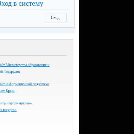
Вход в систему
Вход
айт Министерства образования и
ой Федерации
айт информационной поддержки
лике Крым
ентр информационно-
х ресурсов