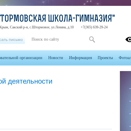
ШТОРМОВСКАЯ ШКОЛА-ГИМНАЗИЯ"
Крым, Сакский р-н, с.Штормовое, ул.Ленина, д.10
+7(365) 639-29-24
сать письмо
овательной организации
Новости
Информация
Проекты
Фотоа
ой деятельности