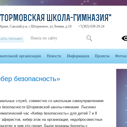
ШТОРМОВСКАЯ ШКОЛА-ГИМНАЗИЯ"
Крым, Сакский р-н, с.Штормовое, ул.Ленина, д.10
+7(365) 639-29-24
сать письмо
овательной организации
Новости
Информация
Проекты
Фотоа
ибер безопасность»
циальных служб, совместно со школьным самоуправлением
тр безопасности Штормовской школы-гимназии Лысенко
ематический час «Кибер безопасность» для детей 7 и 8
 аферистов, кибер атак на организации, недобросовестных
оцсетях и чем это грозит. Были розданы буклеты с