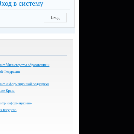
Вход в систему
Вход
айт Министерства образования и
ой Федерации
айт информационной поддержки
лике Крым
ентр информационно-
х ресурсов