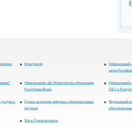
ственных
Культура.рф
Официальный с
науки Российск
ование"
Официальный сайт Министерства образования
Официальный с
Республики Крым
ГИА в Респуб
 доступа к
Единая коллекция цифровых образовательных
Федеральный ц
ресурсов
образовательны
Мы в Одноклассниках