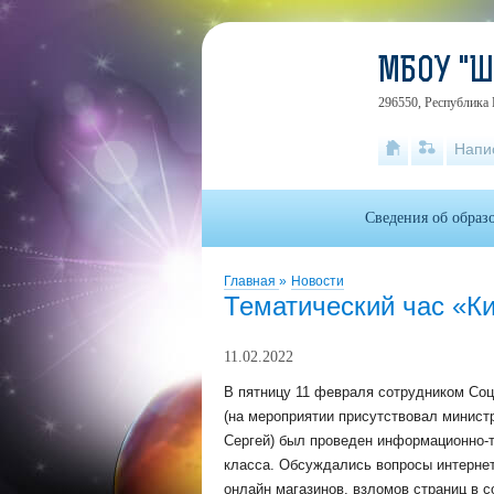
МБОУ "
296550, Республика 
Напи
Сведения об образ
Главная
»
Новости
Тематический час «К
11.02.2022
В пятницу 11 февраля сотрудником Со
(на мероприятии присутствовал минис
Сергей) был проведен информационно-т
класса. Обсуждались вопросы интернет
онлайн магазинов, взломов страниц в с